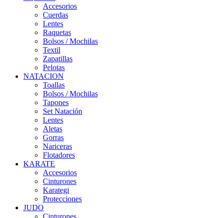
Accesorios
Cuerdas
Lentes
Raquetas
Bolsos / Mochilas
Textil
Zapatillas
Pelotas
NATACION
Toallas
Bolsos / Mochilas
Tapones
Set Natación
Lentes
Aletas
Gorras
Nariceras
Flotadores
KARATE
Accesorios
Cinturones
Karategi
Protecciones
JUDO
Cinturones