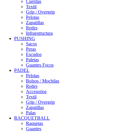
Cuerdas
Textil
Grip / Overgrip
Pelotas
Zapatillas
Redes
Infraestructura
PUSHING
Sacos
Peras
Escudos
Paletas
Guantes Focos
PADEL
Pelotas
Bolsos / Mochilas
Redes
Accesorios
Textil
Grip / Overgrip
Zapatillas
Palas
RACQUETBALL
Raquetas
Guantes