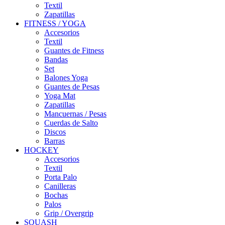
Textil
Zapatillas
FITNESS / YOGA
Accesorios
Textil
Guantes de Fitness
Bandas
Set
Balones Yoga
Guantes de Pesas
Yoga Mat
Zapatillas
Mancuernas / Pesas
Cuerdas de Salto
Discos
Barras
HOCKEY
Accesorios
Textil
Porta Palo
Canilleras
Bochas
Palos
Grip / Overgrip
SQUASH