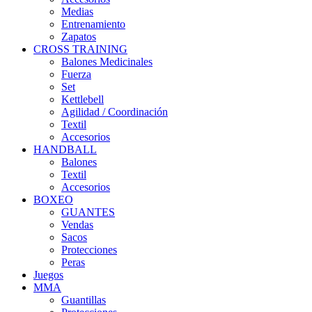
Medias
Entrenamiento
Zapatos
CROSS TRAINING
Balones Medicinales
Fuerza
Set
Kettlebell
Agilidad / Coordinación
Textil
Accesorios
HANDBALL
Balones
Textil
Accesorios
BOXEO
GUANTES
Vendas
Sacos
Protecciones
Peras
Juegos
MMA
Guantillas