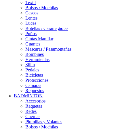
Textil
Bolsos / Mochilas
Cascos
Lentes
Luces
Botellas / Caramagiolas
Puños
Cintas Manillar
Guantes
Mascaras / Pasamontañas
Bombines
Herramientas
Sillin
Pedales
Bicicletas
Protecciones
Camaras
Repuestos
BADMINTON
Accesorios
Raquetas
Redes
Cuerdas
Plumillas y Volantes
Bolsos / Mochilas