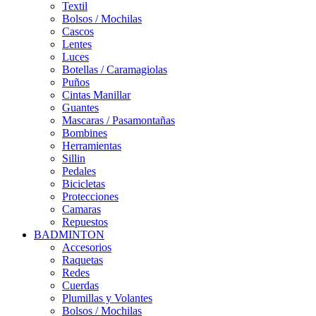
Textil
Bolsos / Mochilas
Cascos
Lentes
Luces
Botellas / Caramagiolas
Puños
Cintas Manillar
Guantes
Mascaras / Pasamontañas
Bombines
Herramientas
Sillin
Pedales
Bicicletas
Protecciones
Camaras
Repuestos
BADMINTON
Accesorios
Raquetas
Redes
Cuerdas
Plumillas y Volantes
Bolsos / Mochilas