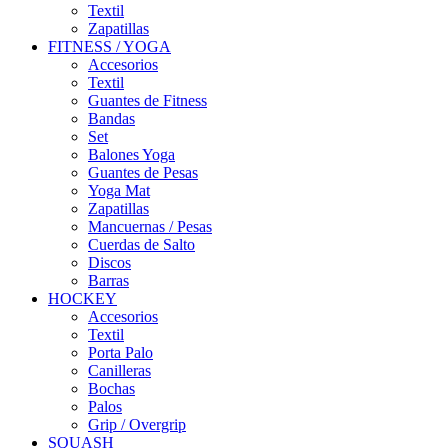
Textil
Zapatillas
FITNESS / YOGA
Accesorios
Textil
Guantes de Fitness
Bandas
Set
Balones Yoga
Guantes de Pesas
Yoga Mat
Zapatillas
Mancuernas / Pesas
Cuerdas de Salto
Discos
Barras
HOCKEY
Accesorios
Textil
Porta Palo
Canilleras
Bochas
Palos
Grip / Overgrip
SQUASH