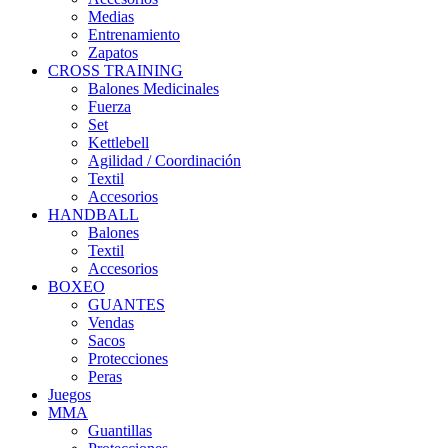
Medias
Entrenamiento
Zapatos
CROSS TRAINING
Balones Medicinales
Fuerza
Set
Kettlebell
Agilidad / Coordinación
Textil
Accesorios
HANDBALL
Balones
Textil
Accesorios
BOXEO
GUANTES
Vendas
Sacos
Protecciones
Peras
Juegos
MMA
Guantillas