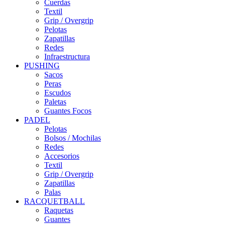
Cuerdas
Textil
Grip / Overgrip
Pelotas
Zapatillas
Redes
Infraestructura
PUSHING
Sacos
Peras
Escudos
Paletas
Guantes Focos
PADEL
Pelotas
Bolsos / Mochilas
Redes
Accesorios
Textil
Grip / Overgrip
Zapatillas
Palas
RACQUETBALL
Raquetas
Guantes