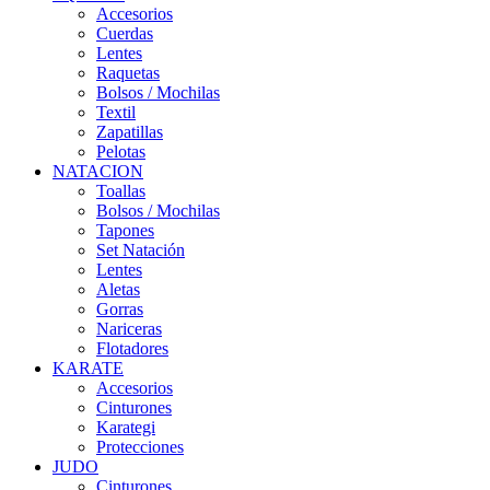
Accesorios
Cuerdas
Lentes
Raquetas
Bolsos / Mochilas
Textil
Zapatillas
Pelotas
NATACION
Toallas
Bolsos / Mochilas
Tapones
Set Natación
Lentes
Aletas
Gorras
Nariceras
Flotadores
KARATE
Accesorios
Cinturones
Karategi
Protecciones
JUDO
Cinturones