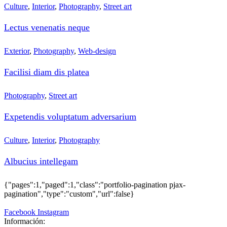
Culture
,
Interior
,
Photography
,
Street art
Lectus venenatis neque
Exterior
,
Photography
,
Web-design
Facilisi diam dis platea
Photography
,
Street art
Expetendis voluptatum adversarium
Culture
,
Interior
,
Photography
Albucius intellegam
{"pages":1,"paged":1,"class":"portfolio-pagination pjax-
pagination","type":"custom","url":false}
Facebook
Instagram
Información: