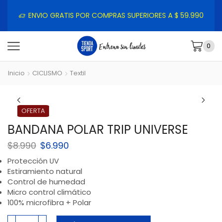
ENVIO GRATIS POR COMPRAS SUPERIORES A $ 59.990
0
Inicio
CICLISMO
Textil
OFERTA
BANDANA POLAR TRIP UNIVERSE
$
8.990
$
6.990
Protección UV
Estiramiento natural
Control de humedad
Micro control climático
100% microfibra + Polar