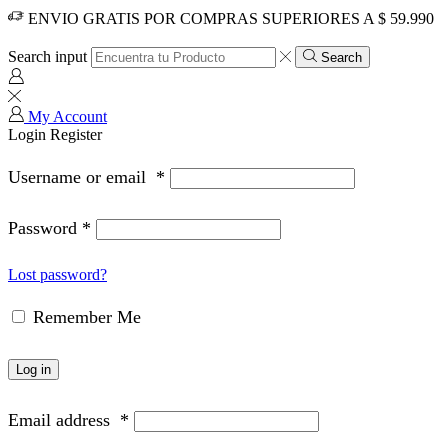
ENVIO GRATIS POR COMPRAS SUPERIORES A $ 59.990
Search input
Search
My Account
Login
Register
Username or email
*
Password
*
Lost password?
Remember Me
Log in
Email address
*