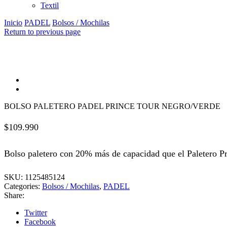
Textil
Inicio
PADEL
Bolsos / Mochilas
Return to previous page
BOLSO PALETERO PADEL PRINCE TOUR NEGRO/VERDE
$
109.990
Bolso paletero con 20% más de capacidad que el Paletero P
SKU:
1125485124
Categories:
Bolsos / Mochilas
,
PADEL
Share:
Twitter
Facebook