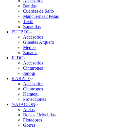
Accesorios
Bandas
Cuerdas de Salto
Mancuernas / Pesas
Textil
Zapatillas
FUTBOL
Accesorios
Guantes Arquero
Medias
Zapatos
JUDO
Accesorios
Cinturones
Judogi
KARATE
Accesorios
Cinturones
Karategi
Protecciones
NATACION
Aletas
Bolsos / Mochilas
Flotadores
Gorras