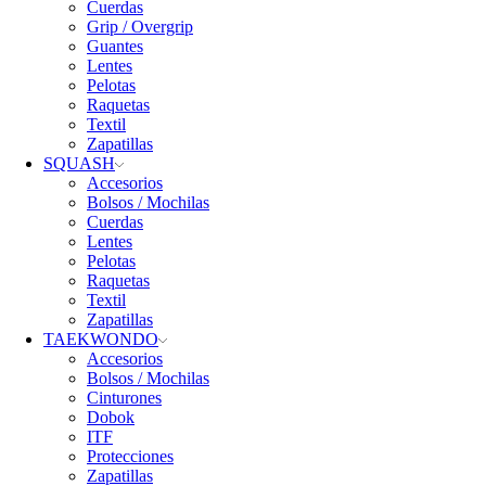
Cuerdas
Grip / Overgrip
Guantes
Lentes
Pelotas
Raquetas
Textil
Zapatillas
SQUASH
Accesorios
Bolsos / Mochilas
Cuerdas
Lentes
Pelotas
Raquetas
Textil
Zapatillas
TAEKWONDO
Accesorios
Bolsos / Mochilas
Cinturones
Dobok
ITF
Protecciones
Zapatillas