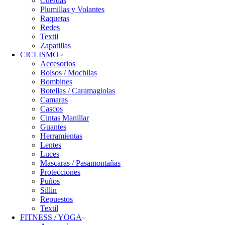
Cuerdas
Plumillas y Volantes
Raquetas
Redes
Textil
Zapatillas
CICLISMO
Accesorios
Bolsos / Mochilas
Bombines
Botellas / Caramagiolas
Camaras
Cascos
Cintas Manillar
Guantes
Herramientas
Lentes
Luces
Mascaras / Pasamontañas
Protecciones
Puños
Sillin
Repuestos
Textil
FITNESS / YOGA