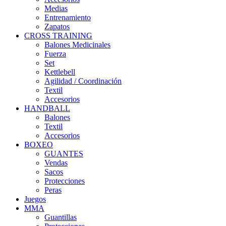
Medias
Entrenamiento
Zapatos
CROSS TRAINING
Balones Medicinales
Fuerza
Set
Kettlebell
Agilidad / Coordinación
Textil
Accesorios
HANDBALL
Balones
Textil
Accesorios
BOXEO
GUANTES
Vendas
Sacos
Protecciones
Peras
Juegos
MMA
Guantillas