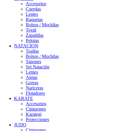
Accesorios
Cuerdas
Lentes
Raquetas
Bolsos / Mochilas
Textil
Zapatillas
Pelotas
NATACION
Toallas
Bolsos / Mochilas
Tapones
Set Natación
Lentes
Aletas
Gorras
Nariceras
Flotadores
KARATE
Accesorios
Cinturones
Karategi
Protecciones
JUDO
Cinturones