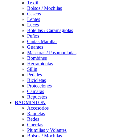
Textil
Bolsos / Mochilas
Cascos
Lentes
Luces
Botellas / Caramagiolas
Puños
Cintas Manillar
Guantes
Mascaras / Pasamontañas
Bombines
Herramientas
Sillin
Pedales
Bicicletas
Protecciones
Camaras
Repuestos
BADMINTON
Accesorios
Raquetas
Redes
Cuerdas
Plumillas y Volantes
Bolsos / Mochilas