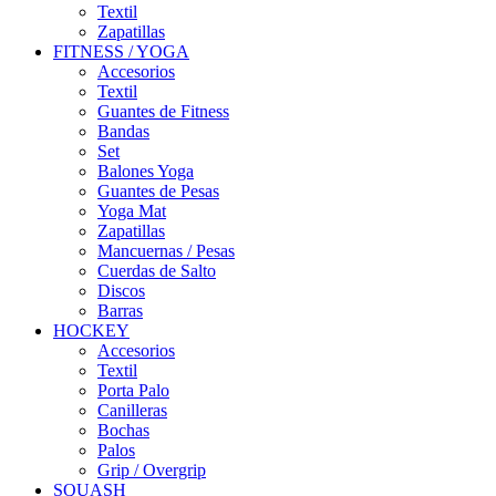
Textil
Zapatillas
FITNESS / YOGA
Accesorios
Textil
Guantes de Fitness
Bandas
Set
Balones Yoga
Guantes de Pesas
Yoga Mat
Zapatillas
Mancuernas / Pesas
Cuerdas de Salto
Discos
Barras
HOCKEY
Accesorios
Textil
Porta Palo
Canilleras
Bochas
Palos
Grip / Overgrip
SQUASH