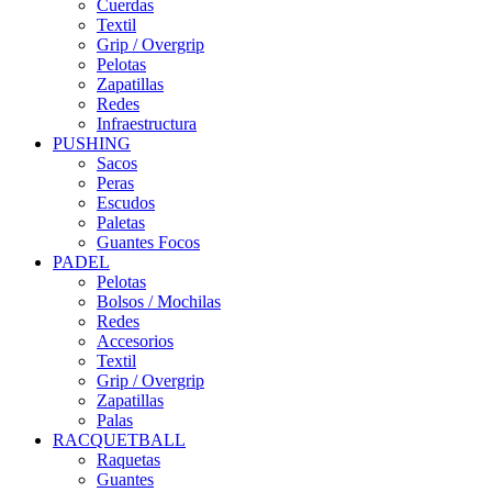
Cuerdas
Textil
Grip / Overgrip
Pelotas
Zapatillas
Redes
Infraestructura
PUSHING
Sacos
Peras
Escudos
Paletas
Guantes Focos
PADEL
Pelotas
Bolsos / Mochilas
Redes
Accesorios
Textil
Grip / Overgrip
Zapatillas
Palas
RACQUETBALL
Raquetas
Guantes