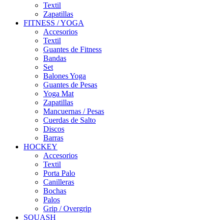
Textil
Zapatillas
FITNESS / YOGA
Accesorios
Textil
Guantes de Fitness
Bandas
Set
Balones Yoga
Guantes de Pesas
Yoga Mat
Zapatillas
Mancuernas / Pesas
Cuerdas de Salto
Discos
Barras
HOCKEY
Accesorios
Textil
Porta Palo
Canilleras
Bochas
Palos
Grip / Overgrip
SQUASH