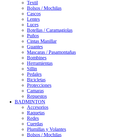
Textil
Bolsos / Mochilas
Cascos
Lentes
Luces
Botellas / Caramagiolas
Puños
Cintas Manillar
Guantes
Mascaras / Pasamontañas
Bombines
Herramientas
Sillin
Pedales
Bicicletas
Protecciones
Camaras
Repuestos
BADMINTON
Accesorios
Raquetas
Redes
Cuerdas
Plumillas y Volantes
Bolsos / Mochilas