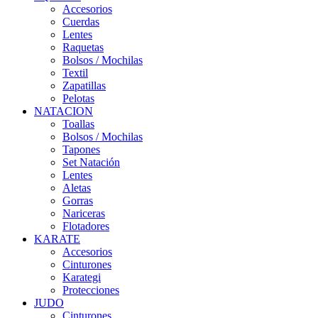
Accesorios
Cuerdas
Lentes
Raquetas
Bolsos / Mochilas
Textil
Zapatillas
Pelotas
NATACION
Toallas
Bolsos / Mochilas
Tapones
Set Natación
Lentes
Aletas
Gorras
Nariceras
Flotadores
KARATE
Accesorios
Cinturones
Karategi
Protecciones
JUDO
Cinturones