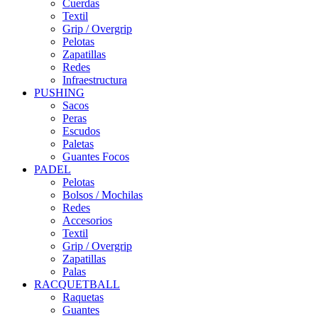
Cuerdas
Textil
Grip / Overgrip
Pelotas
Zapatillas
Redes
Infraestructura
PUSHING
Sacos
Peras
Escudos
Paletas
Guantes Focos
PADEL
Pelotas
Bolsos / Mochilas
Redes
Accesorios
Textil
Grip / Overgrip
Zapatillas
Palas
RACQUETBALL
Raquetas
Guantes