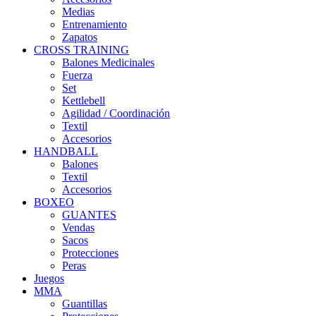
Medias
Entrenamiento
Zapatos
CROSS TRAINING
Balones Medicinales
Fuerza
Set
Kettlebell
Agilidad / Coordinación
Textil
Accesorios
HANDBALL
Balones
Textil
Accesorios
BOXEO
GUANTES
Vendas
Sacos
Protecciones
Peras
Juegos
MMA
Guantillas