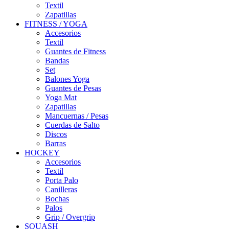
Textil
Zapatillas
FITNESS / YOGA
Accesorios
Textil
Guantes de Fitness
Bandas
Set
Balones Yoga
Guantes de Pesas
Yoga Mat
Zapatillas
Mancuernas / Pesas
Cuerdas de Salto
Discos
Barras
HOCKEY
Accesorios
Textil
Porta Palo
Canilleras
Bochas
Palos
Grip / Overgrip
SQUASH