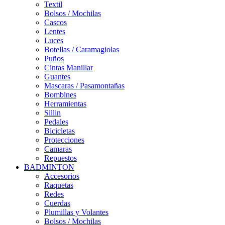
Textil
Bolsos / Mochilas
Cascos
Lentes
Luces
Botellas / Caramagiolas
Puños
Cintas Manillar
Guantes
Mascaras / Pasamontañas
Bombines
Herramientas
Sillin
Pedales
Bicicletas
Protecciones
Camaras
Repuestos
BADMINTON
Accesorios
Raquetas
Redes
Cuerdas
Plumillas y Volantes
Bolsos / Mochilas