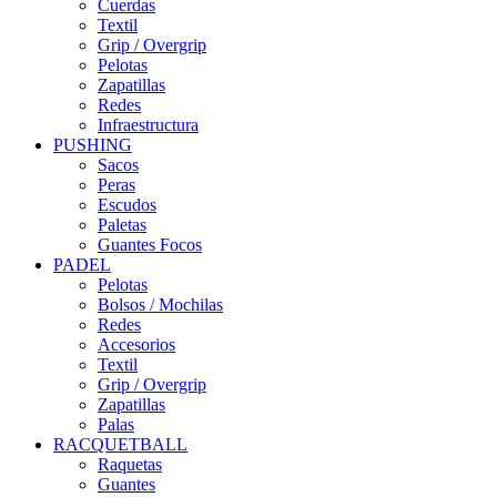
Cuerdas
Textil
Grip / Overgrip
Pelotas
Zapatillas
Redes
Infraestructura
PUSHING
Sacos
Peras
Escudos
Paletas
Guantes Focos
PADEL
Pelotas
Bolsos / Mochilas
Redes
Accesorios
Textil
Grip / Overgrip
Zapatillas
Palas
RACQUETBALL
Raquetas
Guantes