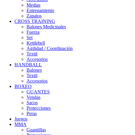
Medias
Entrenamiento
Zapatos
CROSS TRAINING
Balones Medicinales
Fuerza
Set
Kettlebell
Agilidad / Coordinación
Textil
Accesorios
HANDBALL
Balones
Textil
Accesorios
BOXEO
GUANTES
Vendas
Sacos
Protecciones
Peras
Juegos
MMA
Guantillas