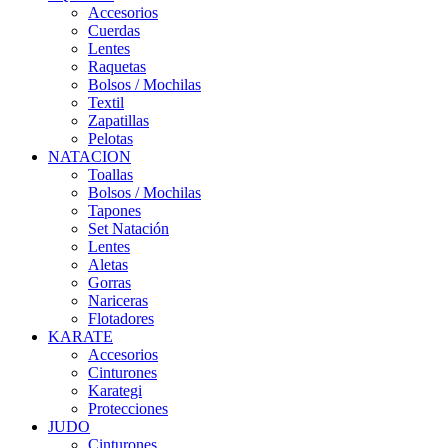
Accesorios
Cuerdas
Lentes
Raquetas
Bolsos / Mochilas
Textil
Zapatillas
Pelotas
NATACION
Toallas
Bolsos / Mochilas
Tapones
Set Natación
Lentes
Aletas
Gorras
Nariceras
Flotadores
KARATE
Accesorios
Cinturones
Karategi
Protecciones
JUDO
Cinturones