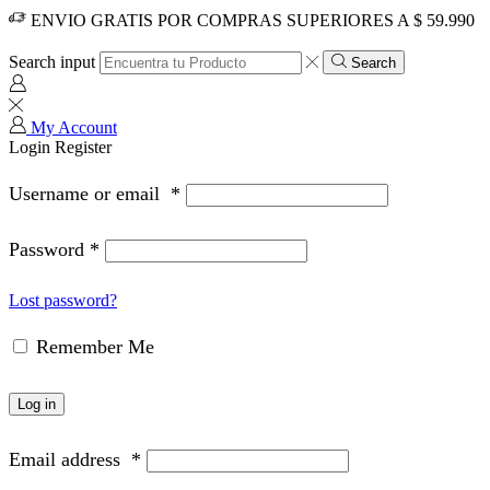
ENVIO GRATIS POR COMPRAS SUPERIORES A $ 59.990
Search input
Search
My Account
Login
Register
Username or email
*
Password
*
Lost password?
Remember Me
Log in
Email address
*