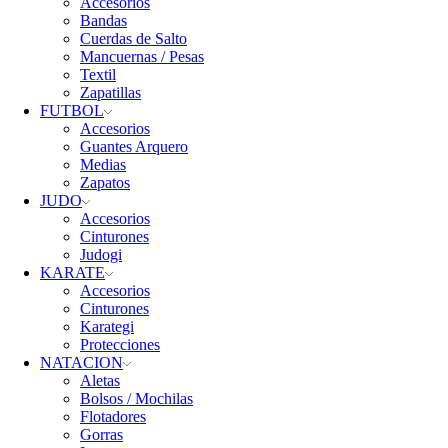
Accesorios
Bandas
Cuerdas de Salto
Mancuernas / Pesas
Textil
Zapatillas
FUTBOL
Accesorios
Guantes Arquero
Medias
Zapatos
JUDO
Accesorios
Cinturones
Judogi
KARATE
Accesorios
Cinturones
Karategi
Protecciones
NATACION
Aletas
Bolsos / Mochilas
Flotadores
Gorras