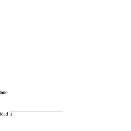
tano
idad