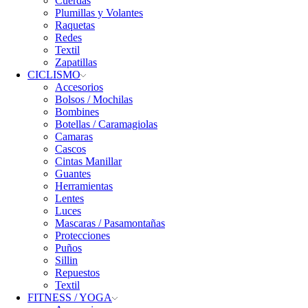
Cuerdas
Plumillas y Volantes
Raquetas
Redes
Textil
Zapatillas
CICLISMO
Accesorios
Bolsos / Mochilas
Bombines
Botellas / Caramagiolas
Camaras
Cascos
Cintas Manillar
Guantes
Herramientas
Lentes
Luces
Mascaras / Pasamontañas
Protecciones
Puños
Sillin
Repuestos
Textil
FITNESS / YOGA