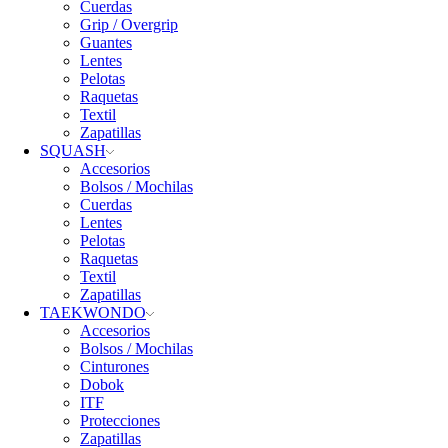
Cuerdas
Grip / Overgrip
Guantes
Lentes
Pelotas
Raquetas
Textil
Zapatillas
SQUASH
Accesorios
Bolsos / Mochilas
Cuerdas
Lentes
Pelotas
Raquetas
Textil
Zapatillas
TAEKWONDO
Accesorios
Bolsos / Mochilas
Cinturones
Dobok
ITF
Protecciones
Zapatillas