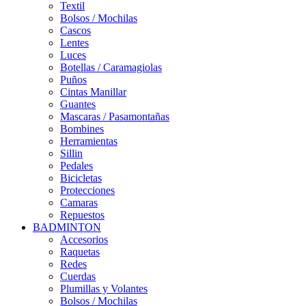
Textil
Bolsos / Mochilas
Cascos
Lentes
Luces
Botellas / Caramagiolas
Puños
Cintas Manillar
Guantes
Mascaras / Pasamontañas
Bombines
Herramientas
Sillin
Pedales
Bicicletas
Protecciones
Camaras
Repuestos
BADMINTON
Accesorios
Raquetas
Redes
Cuerdas
Plumillas y Volantes
Bolsos / Mochilas