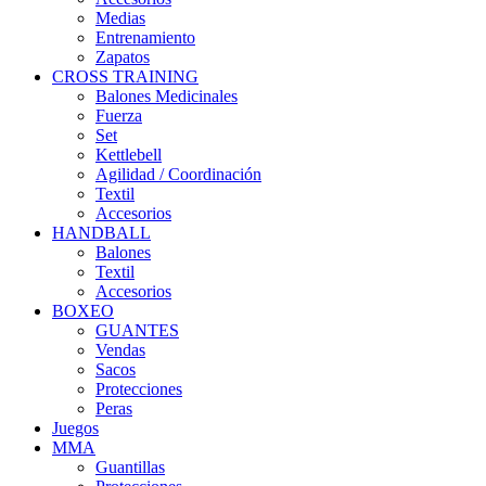
Medias
Entrenamiento
Zapatos
CROSS TRAINING
Balones Medicinales
Fuerza
Set
Kettlebell
Agilidad / Coordinación
Textil
Accesorios
HANDBALL
Balones
Textil
Accesorios
BOXEO
GUANTES
Vendas
Sacos
Protecciones
Peras
Juegos
MMA
Guantillas