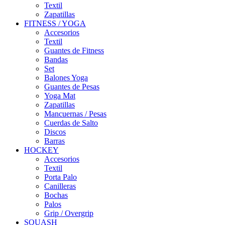
Textil
Zapatillas
FITNESS / YOGA
Accesorios
Textil
Guantes de Fitness
Bandas
Set
Balones Yoga
Guantes de Pesas
Yoga Mat
Zapatillas
Mancuernas / Pesas
Cuerdas de Salto
Discos
Barras
HOCKEY
Accesorios
Textil
Porta Palo
Canilleras
Bochas
Palos
Grip / Overgrip
SQUASH