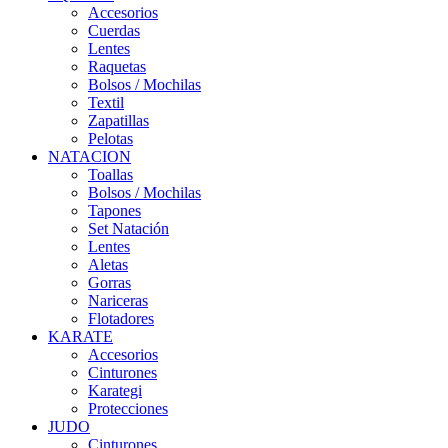
Accesorios
Cuerdas
Lentes
Raquetas
Bolsos / Mochilas
Textil
Zapatillas
Pelotas
NATACION
Toallas
Bolsos / Mochilas
Tapones
Set Natación
Lentes
Aletas
Gorras
Nariceras
Flotadores
KARATE
Accesorios
Cinturones
Karategi
Protecciones
JUDO
Cinturones