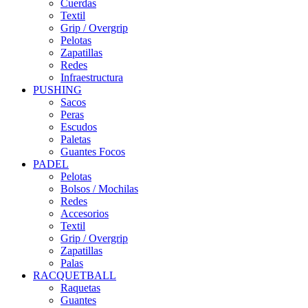
Cuerdas
Textil
Grip / Overgrip
Pelotas
Zapatillas
Redes
Infraestructura
PUSHING
Sacos
Peras
Escudos
Paletas
Guantes Focos
PADEL
Pelotas
Bolsos / Mochilas
Redes
Accesorios
Textil
Grip / Overgrip
Zapatillas
Palas
RACQUETBALL
Raquetas
Guantes