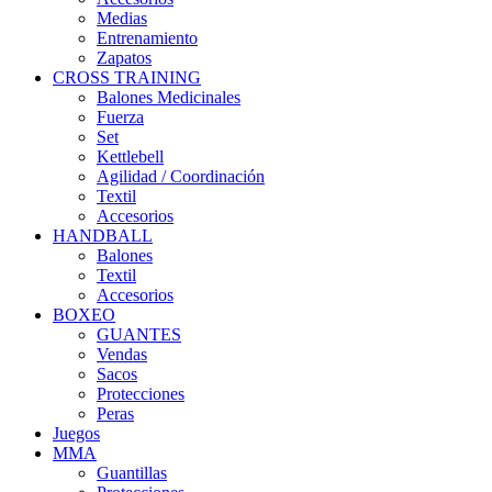
Medias
Entrenamiento
Zapatos
CROSS TRAINING
Balones Medicinales
Fuerza
Set
Kettlebell
Agilidad / Coordinación
Textil
Accesorios
HANDBALL
Balones
Textil
Accesorios
BOXEO
GUANTES
Vendas
Sacos
Protecciones
Peras
Juegos
MMA
Guantillas