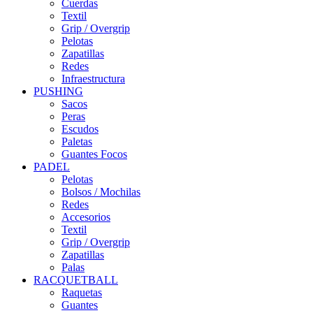
Cuerdas
Textil
Grip / Overgrip
Pelotas
Zapatillas
Redes
Infraestructura
PUSHING
Sacos
Peras
Escudos
Paletas
Guantes Focos
PADEL
Pelotas
Bolsos / Mochilas
Redes
Accesorios
Textil
Grip / Overgrip
Zapatillas
Palas
RACQUETBALL
Raquetas
Guantes