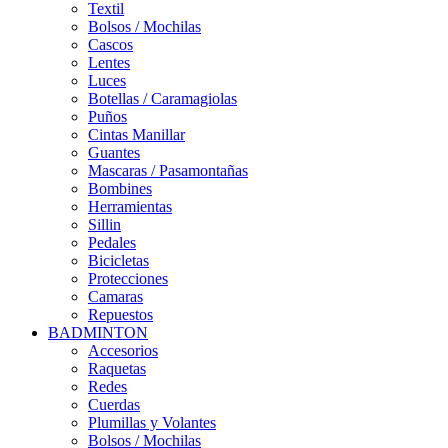
Textil
Bolsos / Mochilas
Cascos
Lentes
Luces
Botellas / Caramagiolas
Puños
Cintas Manillar
Guantes
Mascaras / Pasamontañas
Bombines
Herramientas
Sillin
Pedales
Bicicletas
Protecciones
Camaras
Repuestos
BADMINTON
Accesorios
Raquetas
Redes
Cuerdas
Plumillas y Volantes
Bolsos / Mochilas