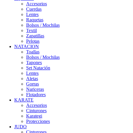
Accesorios
Cuerdas
Lentes
Raquetas
Bolsos / Mochilas
Textil
Zapatillas
Pelotas
NATACION
Toallas
Bolsos / Mochilas
Tapones
Set Natación
Lentes
Aletas
Gorras
Nariceras
Flotadores
KARATE
Accesorios
Cinturones
Karategi
Protecciones
JUDO
Cinturones