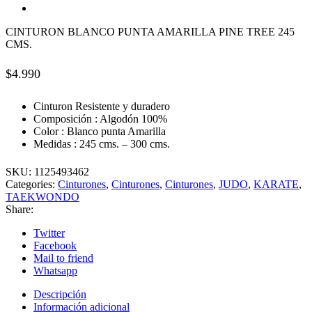
CINTURON BLANCO PUNTA AMARILLA PINE TREE 245
CMS.
$
4.990
Cinturon Resistente y duradero
Composición : Algodón 100%
Color : Blanco punta Amarilla
Medidas : 245 cms. – 300 cms.
SKU:
1125493462
Categories:
Cinturones
,
Cinturones
,
Cinturones
,
JUDO
,
KARATE
,
TAEKWONDO
Share:
Twitter
Facebook
Mail to friend
Whatsapp
Descripción
Información adicional