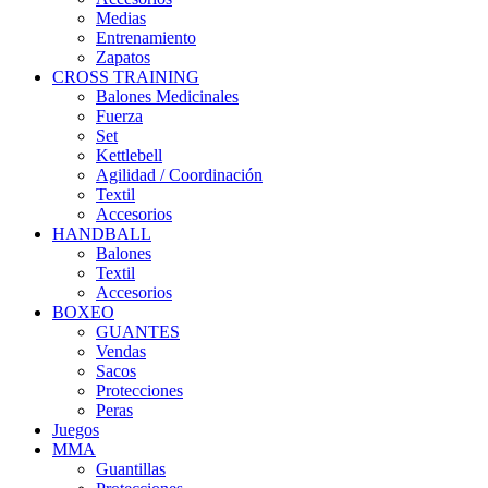
Medias
Entrenamiento
Zapatos
CROSS TRAINING
Balones Medicinales
Fuerza
Set
Kettlebell
Agilidad / Coordinación
Textil
Accesorios
HANDBALL
Balones
Textil
Accesorios
BOXEO
GUANTES
Vendas
Sacos
Protecciones
Peras
Juegos
MMA
Guantillas