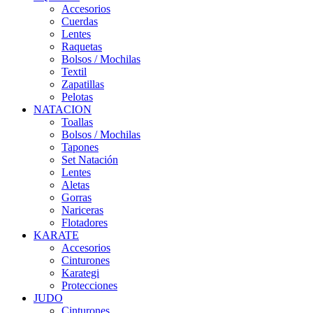
Accesorios
Cuerdas
Lentes
Raquetas
Bolsos / Mochilas
Textil
Zapatillas
Pelotas
NATACION
Toallas
Bolsos / Mochilas
Tapones
Set Natación
Lentes
Aletas
Gorras
Nariceras
Flotadores
KARATE
Accesorios
Cinturones
Karategi
Protecciones
JUDO
Cinturones