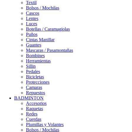
Textil
Bolsos / Mochilas
Cascos
Lentes
Luces
Botellas / Caramagiolas
Puños
Cintas Manillar
Guantes
Mascaras / Pasamontañas
Bombines
Herramientas
Sillin
Pedales
Bicicletas
Protecciones
Camaras
Repuestos
BADMINTON
Accesorios
Raquetas
Redes
Cuerdas
Plumillas y Volantes
Bolsos / Mochilas