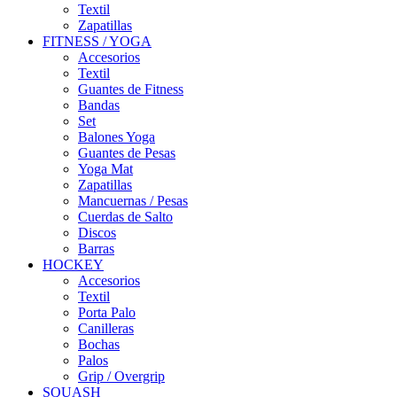
Textil
Zapatillas
FITNESS / YOGA
Accesorios
Textil
Guantes de Fitness
Bandas
Set
Balones Yoga
Guantes de Pesas
Yoga Mat
Zapatillas
Mancuernas / Pesas
Cuerdas de Salto
Discos
Barras
HOCKEY
Accesorios
Textil
Porta Palo
Canilleras
Bochas
Palos
Grip / Overgrip
SQUASH