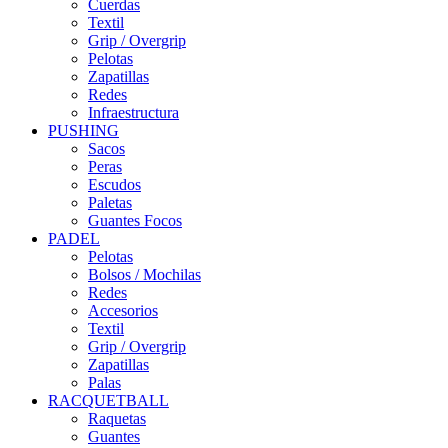
Cuerdas
Textil
Grip / Overgrip
Pelotas
Zapatillas
Redes
Infraestructura
PUSHING
Sacos
Peras
Escudos
Paletas
Guantes Focos
PADEL
Pelotas
Bolsos / Mochilas
Redes
Accesorios
Textil
Grip / Overgrip
Zapatillas
Palas
RACQUETBALL
Raquetas
Guantes