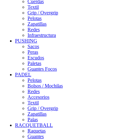
Cuerdas
Textil
Grip / Overgrip
Pelotas
Zapatillas
Redes
Infraestructura
PUSHING
Sacos
Peras
Escudos
Paletas
Guantes Focos
PADEL
Pelotas
Bolsos / Mochilas
Redes
Accesorios
Textil
Grip / Overgrip
Zapatillas
Palas
RACQUETBALL
Raquetas
Guantes