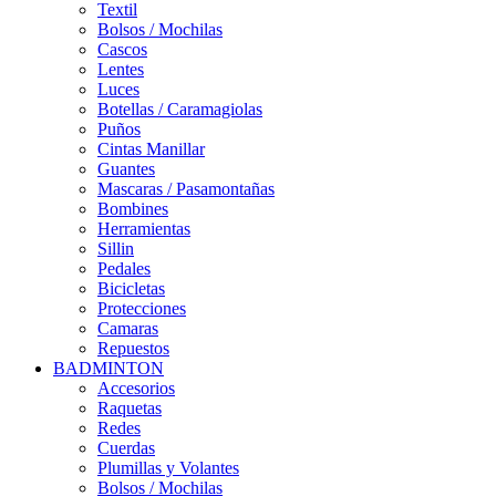
Textil
Bolsos / Mochilas
Cascos
Lentes
Luces
Botellas / Caramagiolas
Puños
Cintas Manillar
Guantes
Mascaras / Pasamontañas
Bombines
Herramientas
Sillin
Pedales
Bicicletas
Protecciones
Camaras
Repuestos
BADMINTON
Accesorios
Raquetas
Redes
Cuerdas
Plumillas y Volantes
Bolsos / Mochilas