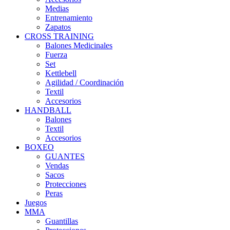
Medias
Entrenamiento
Zapatos
CROSS TRAINING
Balones Medicinales
Fuerza
Set
Kettlebell
Agilidad / Coordinación
Textil
Accesorios
HANDBALL
Balones
Textil
Accesorios
BOXEO
GUANTES
Vendas
Sacos
Protecciones
Peras
Juegos
MMA
Guantillas