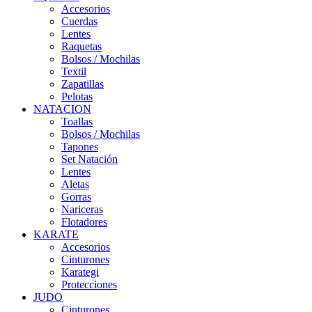
Accesorios
Cuerdas
Lentes
Raquetas
Bolsos / Mochilas
Textil
Zapatillas
Pelotas
NATACION
Toallas
Bolsos / Mochilas
Tapones
Set Natación
Lentes
Aletas
Gorras
Nariceras
Flotadores
KARATE
Accesorios
Cinturones
Karategi
Protecciones
JUDO
Cinturones