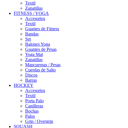
Textil
Zapatillas
FITNESS / YOGA
Accesorios
Textil
Guantes de Fitness
Bandas
Set
Balones Yoga
Guantes de Pesas
Yoga Mat
Zapatillas
Mancuernas / Pesas
Cuerdas de Salto
Discos
Barras
HOCKEY
Accesorios
Textil
Porta Palo
Canilleras
Bochas
Palos
Grip / Overgrip
SQUASH