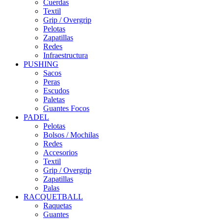
Cuerdas
Textil
Grip / Overgrip
Pelotas
Zapatillas
Redes
Infraestructura
PUSHING
Sacos
Peras
Escudos
Paletas
Guantes Focos
PADEL
Pelotas
Bolsos / Mochilas
Redes
Accesorios
Textil
Grip / Overgrip
Zapatillas
Palas
RACQUETBALL
Raquetas
Guantes