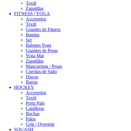
Textil
Zapatillas
FITNESS / YOGA
Accesorios
Textil
Guantes de Fitness
Bandas
Set
Balones Yoga
Guantes de Pesas
Yoga Mat
Zapatillas
Mancuernas / Pesas
Cuerdas de Salto
Discos
Barras
HOCKEY
Accesorios
Textil
Porta Palo
Canilleras
Bochas
Palos
Grip / Overgrip
SQUASH