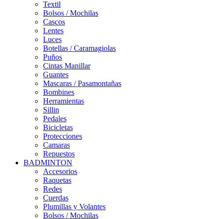
Textil
Bolsos / Mochilas
Cascos
Lentes
Luces
Botellas / Caramagiolas
Puños
Cintas Manillar
Guantes
Mascaras / Pasamontañas
Bombines
Herramientas
Sillin
Pedales
Bicicletas
Protecciones
Camaras
Repuestos
BADMINTON
Accesorios
Raquetas
Redes
Cuerdas
Plumillas y Volantes
Bolsos / Mochilas