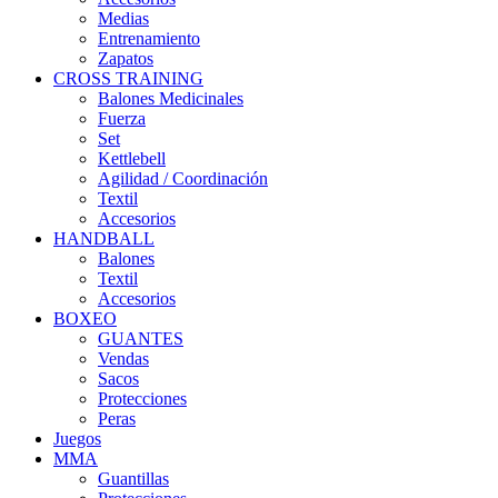
Medias
Entrenamiento
Zapatos
CROSS TRAINING
Balones Medicinales
Fuerza
Set
Kettlebell
Agilidad / Coordinación
Textil
Accesorios
HANDBALL
Balones
Textil
Accesorios
BOXEO
GUANTES
Vendas
Sacos
Protecciones
Peras
Juegos
MMA
Guantillas