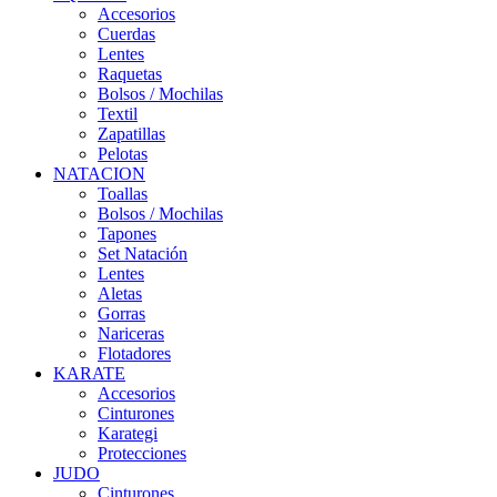
Accesorios
Cuerdas
Lentes
Raquetas
Bolsos / Mochilas
Textil
Zapatillas
Pelotas
NATACION
Toallas
Bolsos / Mochilas
Tapones
Set Natación
Lentes
Aletas
Gorras
Nariceras
Flotadores
KARATE
Accesorios
Cinturones
Karategi
Protecciones
JUDO
Cinturones