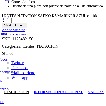
Correa de silicona
Diseño de una pieza con puente de nariz de ajuste automático.
LENTES NATACION SAEKO K5 MARINER AZUL cantidad
ergrip
Añadir al carrito
Add to wishlist
ctura
Add to compare
SKU:
1125482156
Categories:
Lentes
,
NATACION
Share:
Focos
Twitter
Facebook
Mochilas
Mail to friend
Whatsapp
os
ergrip
DESCRIPCIÓN
INFORMACIÓN ADICIONAL
VALORACI
LL