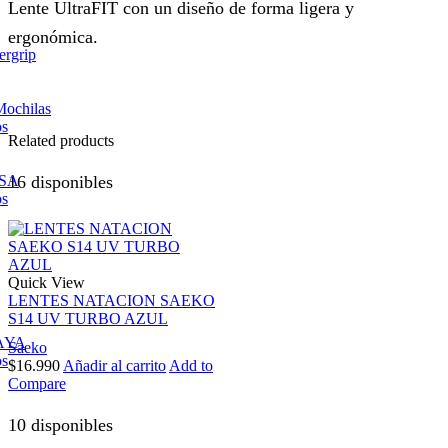
Lente UltraFIT con un diseño de forma ligera y
ergonómica.
ergrip
Mochilas
os
Related products
ESA
16 disponibles
os
Quick View
LENTES NATACION SAEKO
S14 UV TURBO AZUL
AYA
Saeko
os
$
16.990
Añadir al carrito
Add to
Compare
10 disponibles