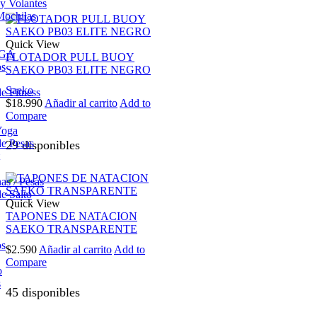
 y Volantes
Mochilas
Quick View
OGA
FLOTADOR PULL BUOY
os
SAEKO PB03 ELITE NEGRO
Saeko
e Fitness
$
18.990
Añadir al carrito
Add to
Compare
Yoga
e Pesas
29 disponibles
s / Pesas
e Salto
Quick View
TAPONES DE NATACION
SAEKO TRANSPARENTE
os
$
2.590
Añadir al carrito
Add to
Compare
o
s
45 disponibles