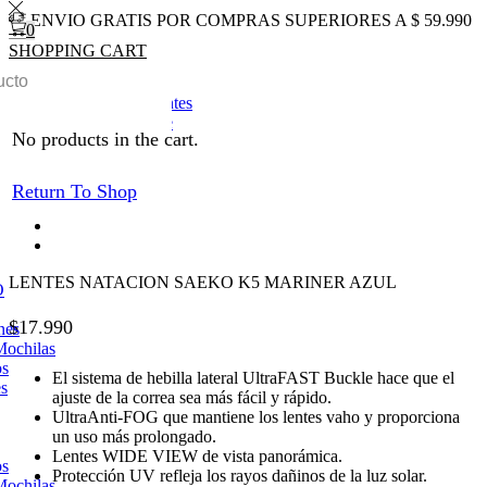
ENVIO GRATIS POR COMPRAS SUPERIORES A $ 59.990
0
SHOPPING CART
0
Total
$
0
0
Inicio
NATACION
Lentes
Return to previous page
No products in the cart.
Return To Shop
LENTES NATACION SAEKO K5 MARINER AZUL
O
$
17.990
nes
Mochilas
os
El sistema de hebilla lateral UltraFAST Buckle hace que el
es
ajuste de la correa sea más fácil y rápido.
UltraAnti-FOG que mantiene los lentes vaho y proporciona
un uso más prolongado.
Lentes WIDE VIEW de vista panorámica.
os
Protección UV refleja los rayos dañinos de la luz solar.
Mochilas