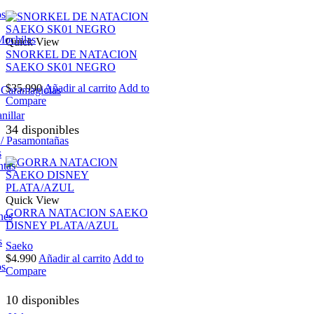
os
Mochilas
Quick View
SNORKEL DE NATACION
SAEKO SK01 NEGRO
$
35.990
Añadir al carrito
Add to
/ Caramagiolas
Compare
nillar
34 disponibles
 / Pasamontañas
s
ntas
Quick View
GORRA NATACION SAEKO
nes
DISNEY PLATA/AZUL
s
Saeko
$
4.990
Añadir al carrito
Add to
os
Compare
10 disponibles