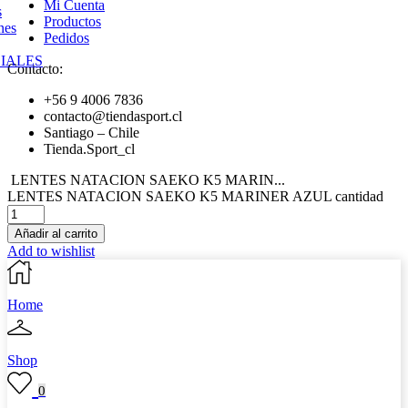
Mi Cuenta
s
Productos
nes
Pedidos
IALES
Contacto:
+56 9 4006 7836
contacto@tiendasport.cl
Santiago – Chile
Tienda.Sport_cl
LENTES NATACION SAEKO K5 MARIN...
LENTES NATACION SAEKO K5 MARINER AZUL cantidad
Añadir al carrito
Add to wishlist
Home
Shop
0