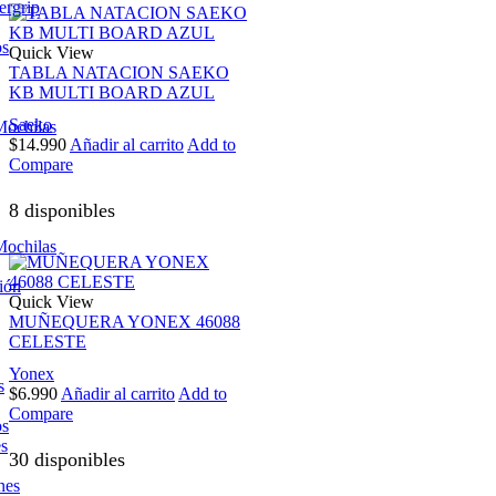
ergrip
os
Quick View
TABLA NATACION SAEKO
KB MULTI BOARD AZUL
Saeko
Mochilas
$
14.990
Añadir al carrito
Add to
Compare
8 disponibles
Mochilas
ión
Quick View
MUÑEQUERA YONEX 46088
CELESTE
Yonex
s
$
6.990
Añadir al carrito
Add to
Compare
os
es
30 disponibles
nes