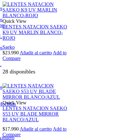
es
os
Quick View
nes
LENTES NATACION SAEKO
K9 UV MARLIN BLANCO-
L
ROJO
Saeko
os
$
23.990
Añadir al carrito
Add to
Compare
L
28 disponibles
os
Quick View
Mochilas
LENTES NATACION SAEKO
S53 UV BLADE MIRROR
BLANCO/AZUL
$
17.990
Añadir al carrito
Add to
Compare
Arquero