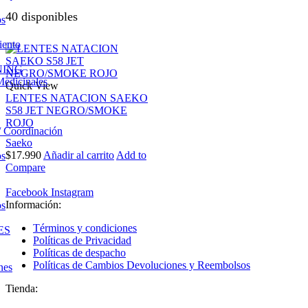
40 disponibles
os
iento
NING
Medicinales
Quick View
LENTES NATACION SAEKO
S58 JET NEGRO/SMOKE
ROJO
/ Coordinación
Saeko
$
17.990
Añadir al carrito
Add to
os
Compare
Facebook
Instagram
Información:
os
Términos y condiciones
ES
Políticas de Privacidad
Políticas de despacho
Políticas de Cambios Devoluciones y Reembolsos
nes
Tienda: