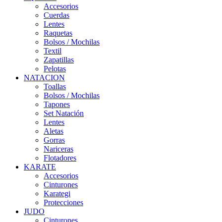
Accesorios
Cuerdas
Lentes
Raquetas
Bolsos / Mochilas
Textil
Zapatillas
Pelotas
NATACION
Toallas
Bolsos / Mochilas
Tapones
Set Natación
Lentes
Aletas
Gorras
Nariceras
Flotadores
KARATE
Accesorios
Cinturones
Karategi
Protecciones
JUDO
Cinturones