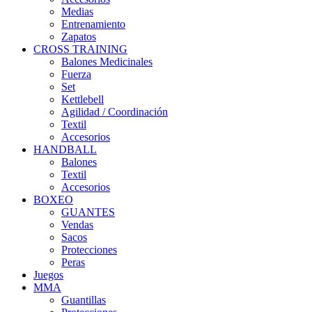
Medias
Entrenamiento
Zapatos
CROSS TRAINING
Balones Medicinales
Fuerza
Set
Kettlebell
Agilidad / Coordinación
Textil
Accesorios
HANDBALL
Balones
Textil
Accesorios
BOXEO
GUANTES
Vendas
Sacos
Protecciones
Peras
Juegos
MMA
Guantillas