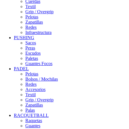
Cuerdas
Textil
Grip / Overgrip
Pelotas
Zapatillas
Redes
Infraestructura
PUSHING
Sacos
Peras
Escudos
Paletas
Guantes Focos
PADEL
Pelotas
Bolsos / Mochilas
Redes
Accesorios
Textil
Grip / Overgrip
Zapatillas
Palas
RACQUETBALL
Raquetas
Guantes