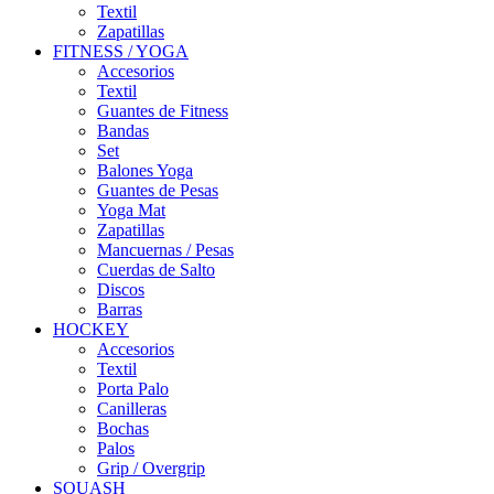
Textil
Zapatillas
FITNESS / YOGA
Accesorios
Textil
Guantes de Fitness
Bandas
Set
Balones Yoga
Guantes de Pesas
Yoga Mat
Zapatillas
Mancuernas / Pesas
Cuerdas de Salto
Discos
Barras
HOCKEY
Accesorios
Textil
Porta Palo
Canilleras
Bochas
Palos
Grip / Overgrip
SQUASH