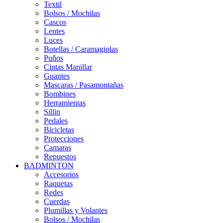
Textil
Bolsos / Mochilas
Cascos
Lentes
Luces
Botellas / Caramagiolas
Puños
Cintas Manillar
Guantes
Mascaras / Pasamontañas
Bombines
Herramientas
Sillin
Pedales
Bicicletas
Protecciones
Camaras
Repuestos
BADMINTON
Accesorios
Raquetas
Redes
Cuerdas
Plumillas y Volantes
Bolsos / Mochilas