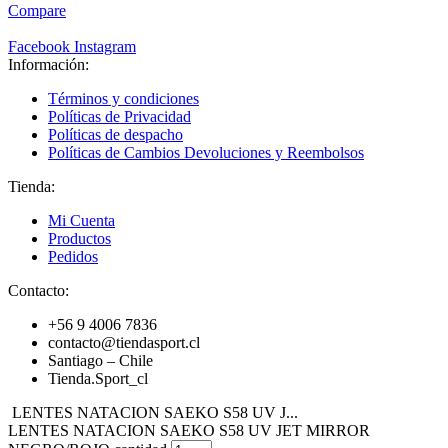
Compare
Facebook
Instagram
Información:
Términos y condiciones
Políticas de Privacidad
Políticas de despacho
Políticas de Cambios Devoluciones y Reembolsos
Tienda:
Mi Cuenta
Productos
Pedidos
Contacto:
+56 9 4006 7836
contacto@tiendasport.cl
Santiago – Chile
Tienda.Sport_cl
LENTES NATACION SAEKO S58 UV J...
LENTES NATACION SAEKO S58 UV JET MIRROR