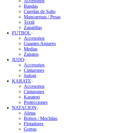
Accesorios
Bandas
Cuerdas de Salto
Mancuernas / Pesas
Textil
Zapatillas
FUTBOL
Accesorios
Guantes Arquero
Medias
Zapatos
JUDO
Accesorios
Cinturones
Judogi
KARATE
Accesorios
Cinturones
Karategi
Protecciones
NATACION
Aletas
Bolsos / Mochilas
Flotadores
Gorras