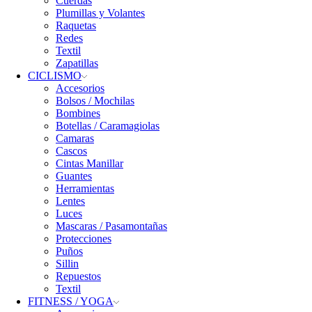
Cuerdas
Plumillas y Volantes
Raquetas
Redes
Textil
Zapatillas
CICLISMO
Accesorios
Bolsos / Mochilas
Bombines
Botellas / Caramagiolas
Camaras
Cascos
Cintas Manillar
Guantes
Herramientas
Lentes
Luces
Mascaras / Pasamontañas
Protecciones
Puños
Sillin
Repuestos
Textil
FITNESS / YOGA