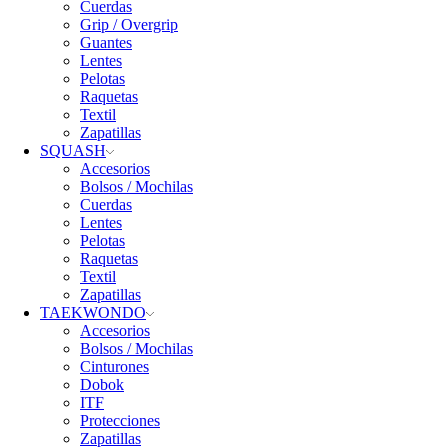
Cuerdas
Grip / Overgrip
Guantes
Lentes
Pelotas
Raquetas
Textil
Zapatillas
SQUASH
Accesorios
Bolsos / Mochilas
Cuerdas
Lentes
Pelotas
Raquetas
Textil
Zapatillas
TAEKWONDO
Accesorios
Bolsos / Mochilas
Cinturones
Dobok
ITF
Protecciones
Zapatillas