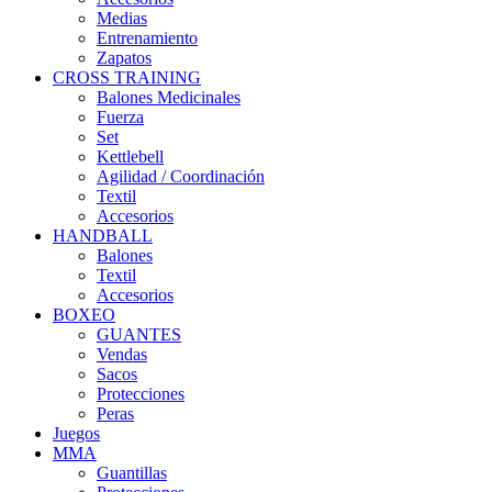
Medias
Entrenamiento
Zapatos
CROSS TRAINING
Balones Medicinales
Fuerza
Set
Kettlebell
Agilidad / Coordinación
Textil
Accesorios
HANDBALL
Balones
Textil
Accesorios
BOXEO
GUANTES
Vendas
Sacos
Protecciones
Peras
Juegos
MMA
Guantillas