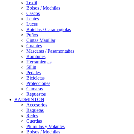
Textil
Bolsos / Mochilas
Cascos
Lentes
Luces
Botellas / Caramagiolas
Puños
Cintas Manillar
Guantes
Mascaras / Pasamontañas
Bombines
Herramientas
Sillin
Pedales
Bicicletas
Protecciones
Camaras
Repuestos
BADMINTON
Accesorios
Raquetas
Redes
Cuerdas
Plumillas y Volantes
Bolsos / Mochilas