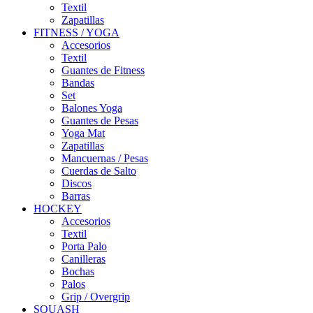
Textil
Zapatillas
FITNESS / YOGA
Accesorios
Textil
Guantes de Fitness
Bandas
Set
Balones Yoga
Guantes de Pesas
Yoga Mat
Zapatillas
Mancuernas / Pesas
Cuerdas de Salto
Discos
Barras
HOCKEY
Accesorios
Textil
Porta Palo
Canilleras
Bochas
Palos
Grip / Overgrip
SQUASH