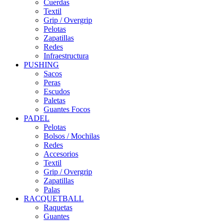
Cuerdas
Textil
Grip / Overgrip
Pelotas
Zapatillas
Redes
Infraestructura
PUSHING
Sacos
Peras
Escudos
Paletas
Guantes Focos
PADEL
Pelotas
Bolsos / Mochilas
Redes
Accesorios
Textil
Grip / Overgrip
Zapatillas
Palas
RACQUETBALL
Raquetas
Guantes