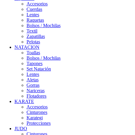
Accesorios
Cuerdas
Lentes
Raquetas
Bolsos / Mochilas
Textil
Zapatillas
Pelotas
NATACION
Toallas
Bolsos / Mochilas
Tapones
Set Natación
Lentes
Aletas
Gorras
Nariceras
Flotadores
KARATE
Accesorios
Cinturones
Karategi
Protecciones
JUDO
Cinturones