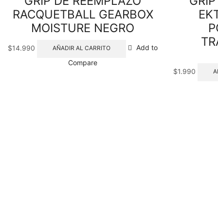
GRIP DE REEMPLAZO
GRIP
RACQUETBALL GEARBOX
EK
MOISTURE NEGRO
P
TR
$
14.990
Add to
AÑADIR AL CARRITO
Compare
$
1.990
A