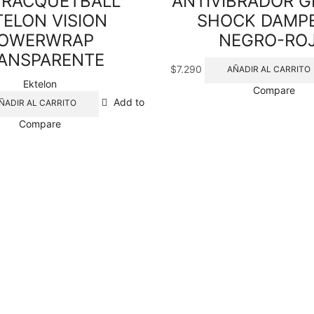
 RACQUETBALL
ANTIVIBRADOR 
TELON VISION
SHOCK DAMP
OWERWRAP
NEGRO-RO
ANSPARENTE
$
7.290
AÑADIR AL CARRITO
Ektelon
Compare
Add to
ÑADIR AL CARRITO
Compare