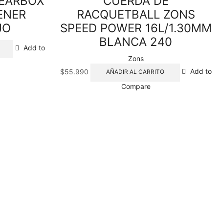
GEARBOX
CUERDA DE
ENER
RACQUETBALL ZONS
JO
SPEED POWER 16L/1.30MM
BLANCA 240
Add to
Zons
$
55.990
Add to
AÑADIR AL CARRITO
Compare