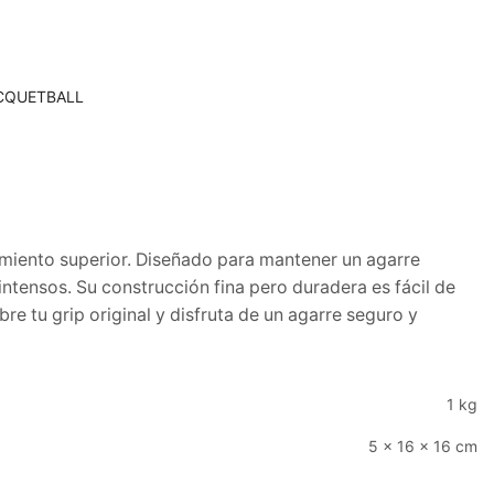
CQUETBALL
imiento superior. Diseñado para mantener un agarre
ntensos. Su construcción fina pero duradera es fácil de
re tu grip original y disfruta de un agarre seguro y
1 kg
5 × 16 × 16 cm