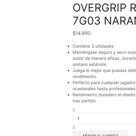
OVERGRIP 
7G03 NARA
$
14.990
Contiene 3 unidades
Manténgase seguro y seco expe
sudor de manera eficaz, durant
uretano estándar.
Juega lo mejor que puedas disfr
rendimiento.
Perfecto para cualquier jugador
ocasionales hasta profesionale
Rendimiento duradero el diseño
tras partido.
OVERGRIP
RACQUETBALL
GEARBOX
7G03
NARANJO
AÑADIR AL CARRITO