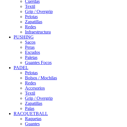
Cuerdas
Textil
Grip / Overgrip
Pelotas
Zapatillas
Redes
Infraestructura
PUSHING
Sacos
Peras
Escudos
Paletas
Guantes Focos
PADEL
Pelotas
Bolsos / Mochilas
Redes
Accesorios
Textil
Grip / Overgrip
Zapatillas
Palas
RACQUETBALL
Raquetas
Guantes