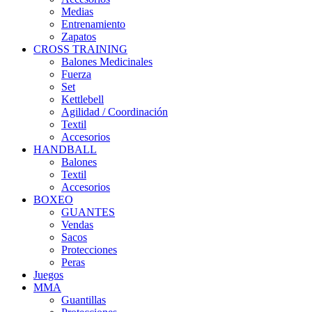
Medias
Entrenamiento
Zapatos
CROSS TRAINING
Balones Medicinales
Fuerza
Set
Kettlebell
Agilidad / Coordinación
Textil
Accesorios
HANDBALL
Balones
Textil
Accesorios
BOXEO
GUANTES
Vendas
Sacos
Protecciones
Peras
Juegos
MMA
Guantillas