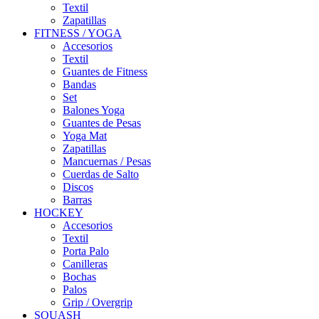
Textil
Zapatillas
FITNESS / YOGA
Accesorios
Textil
Guantes de Fitness
Bandas
Set
Balones Yoga
Guantes de Pesas
Yoga Mat
Zapatillas
Mancuernas / Pesas
Cuerdas de Salto
Discos
Barras
HOCKEY
Accesorios
Textil
Porta Palo
Canilleras
Bochas
Palos
Grip / Overgrip
SQUASH