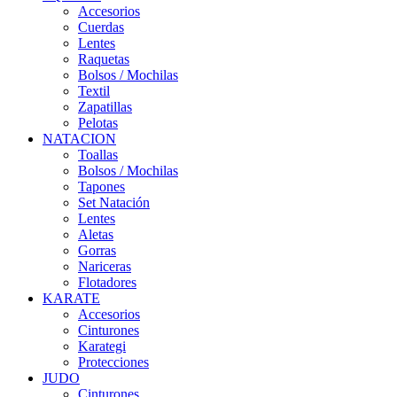
Accesorios
Cuerdas
Lentes
Raquetas
Bolsos / Mochilas
Textil
Zapatillas
Pelotas
NATACION
Toallas
Bolsos / Mochilas
Tapones
Set Natación
Lentes
Aletas
Gorras
Nariceras
Flotadores
KARATE
Accesorios
Cinturones
Karategi
Protecciones
JUDO
Cinturones