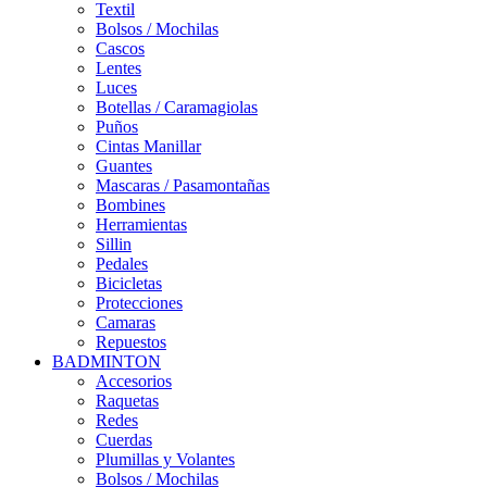
Textil
Bolsos / Mochilas
Cascos
Lentes
Luces
Botellas / Caramagiolas
Puños
Cintas Manillar
Guantes
Mascaras / Pasamontañas
Bombines
Herramientas
Sillin
Pedales
Bicicletas
Protecciones
Camaras
Repuestos
BADMINTON
Accesorios
Raquetas
Redes
Cuerdas
Plumillas y Volantes
Bolsos / Mochilas