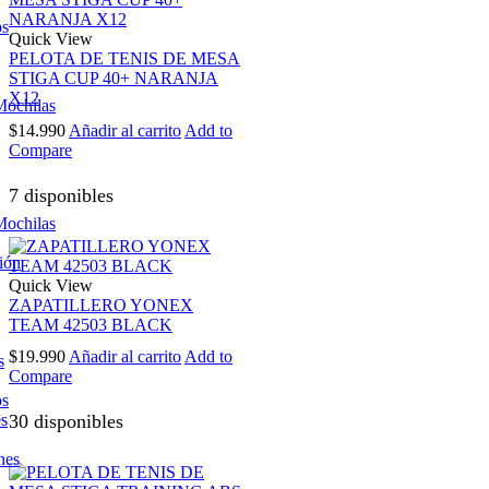
os
Quick View
PELOTA DE TENIS DE MESA
STIGA CUP 40+ NARANJA
X12
Mochilas
$
14.990
Añadir al carrito
Add to
Compare
7 disponibles
Mochilas
ión
Quick View
ZAPATILLERO YONEX
TEAM 42503 BLACK
$
19.990
Añadir al carrito
Add to
s
Compare
os
es
30 disponibles
nes