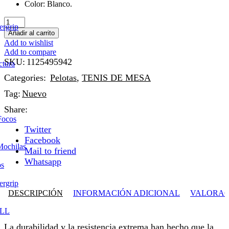
Color: Blanco.
PELOTA
ergrip
DE
Añadir al carrito
TENIS
Add to wishlist
DE
Add to compare
MESA
SKU:
1125495942
ctura
STIGA
CUP
Categories:
Pelotas
,
TENIS DE MESA
40+
Tag:
Nuevo
BLANCA
X12
Share:
cantidad
Focos
Twitter
Facebook
Mochilas
Mail to friend
Whatsapp
os
ergrip
DESCRIPCIÓN
INFORMACIÓN ADICIONAL
VALORACI
LL
La durabilidad y la resistencia extrema han hecho que la