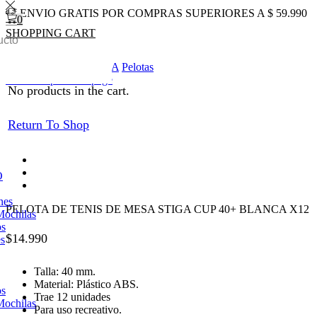
ENVIO GRATIS POR COMPRAS SUPERIORES A $ 59.990
0
SHOPPING CART
0
Total
$
0
0
Inicio
TENIS DE MESA
Pelotas
Return to previous page
No products in the cart.
Return To Shop
O
nes
PELOTA DE TENIS DE MESA STIGA CUP 40+ BLANCA X12
Mochilas
os
$
14.990
es
Talla: 40 mm.
Material: Plástico ABS.
os
Trae 12 unidades
Mochilas
Para uso recreativo.