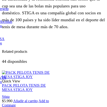
cup sea una de las bolas más populares para uso
ergrip
doméstico. STIGA es una compañía global con socios en
más de 100 países y ha sido líder mundial en el deporte del
Mochilas
os
tenis de mesa durante más de 70 años.
ESA
os
Related products
44 disponibles
AYA
Quick View
os
PACK PELOTA TENIS DE
MESA STIGA JOY
Stiga
$
5.990
Añadir al carrito
Add to
Compare