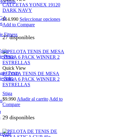
Mochilas
Las
CALCETAS YONEX 19120
opciones
DARK NAVY
se
OGA
Este
$
14.990
Seleccionar opciones
pueden
os
producto
Add to Compare
elegir
tiene
en
e Fitness
múltiples
27 disponibles
la
variantes.
página
Las
de
Yoga
opciones
producto
e Pesas
se
pueden
Quick View
elegir
s / Pesas
PELOTA TENIS DE MESA
en
e Salto
STIGA 6 PACK WINNER 2
la
ESTRELLAS
página
de
Stiga
producto
$
9.990
Añadir al carrito
Add to
os
Compare
o
29 disponibles
s
ergrip