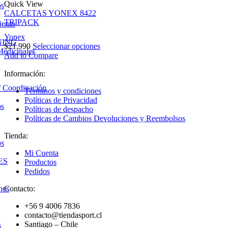
Quick View
os
CALCETAS YONEX 8422
TRIPACK
iento
Yonex
NING
Este
$
21.990
Seleccionar opciones
Medicinales
producto
Add to Compare
tiene
Facebook
Instagram
múltiples
Información:
variantes.
/ Coordinación
Términos y condiciones
Las
Políticas de Privacidad
opciones
os
Políticas de despacho
se
Políticas de Cambios Devoluciones y Reembolsos
pueden
elegir
Tienda:
en
os
la
Mi Cuenta
página
ES
Productos
de
Pedidos
producto
Contacto:
nes
+56 9 4006 7836
contacto@tiendasport.cl
Santiago – Chile
s