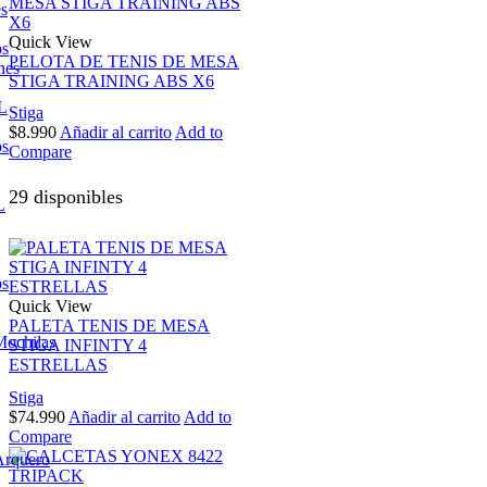
es
Quick View
os
PELOTA DE TENIS DE MESA
nes
STIGA TRAINING ABS X6
L
Stiga
$
8.990
Añadir al carrito
Add to
os
Compare
29 disponibles
L
os
Quick View
PALETA TENIS DE MESA
Mochilas
STIGA INFINTY 4
ESTRELLAS
Stiga
$
74.990
Añadir al carrito
Add to
Compare
Arquero