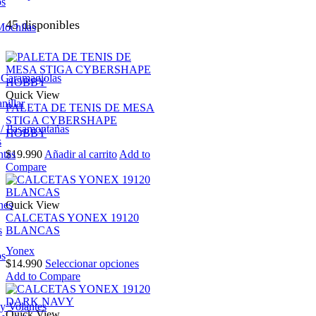
os
45 disponibles
Mochilas
/ Caramagiolas
Quick View
nillar
PALETA DE TENIS DE MESA
STIGA CYBERSHAPE
 / Pasamontañas
HOBBY
s
$
19.990
Añadir al carrito
Add to
ntas
Compare
Quick View
nes
CALCETAS YONEX 19120
BLANCAS
s
Yonex
os
Este
$
14.990
Seleccionar opciones
producto
Add to Compare
tiene
múltiples
 y Volantes
variantes.
Quick View