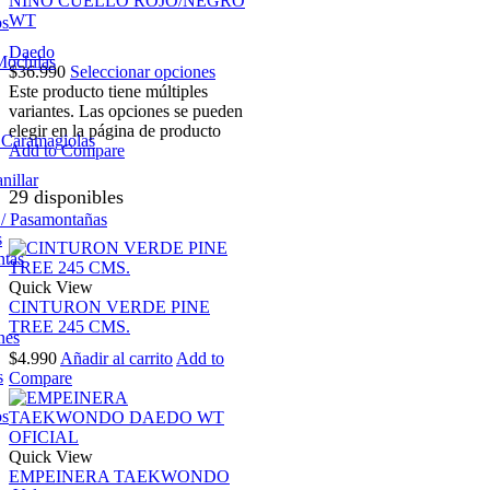
NIÑO CUELLO ROJO/NEGRO
WT
os
Daedo
Mochilas
$
36.990
Seleccionar opciones
Este producto tiene múltiples
variantes. Las opciones se pueden
elegir en la página de producto
/ Caramagiolas
Add to Compare
nillar
29 disponibles
 / Pasamontañas
s
ntas
Quick View
CINTURON VERDE PINE
TREE 245 CMS.
nes
$
4.990
Añadir al carrito
Add to
s
Compare
os
Quick View
EMPEINERA TAEKWONDO