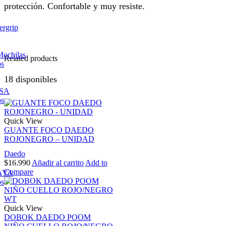
protección. Confortable y muy resiste.
ergrip
Mochilas
Related products
os
18 disponibles
ESA
os
Quick View
GUANTE FOCO DAEDO
ROJONEGRO – UNIDAD
Daedo
$
16.990
Añadir al carrito
Add to
Compare
AYA
os
Quick View
DOBOK DAEDO POOM