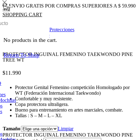
ENVIO GRATIS POR COMPRAS SUPERIORES A $ 59.990
0
SHOPPING CART
0
Total
$
0
0
Inicio
TAEKWONDO
Protecciones
Return to previous page
No products in the cart.
PROTECTOR INGUINAL FEMENINO TAEKWONDO PINE
Return To Shop
TREE WT
$
11.990
O
Protector Genital Femenino competición Homologado por
WT (Federación Internacional Taekwondo)
nes
Confortable y muy resistente.
Mochilas
Copa protectora ultraligera.
os
Bueno para entrenamiento en artes marciales, combate.
es
Tallas : S – M – L – XL
Tamaño
Limpiar
os
PROTECTOR INGUINAL FEMENINO TAEKWONDO PINE
Mochilas