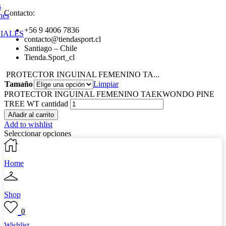
s
Contacto:
nes
+56 9 4006 7836
IALES
contacto@tiendasport.cl
Santiago – Chile
Tienda.Sport_cl
PROTECTOR INGUINAL FEMENINO TA...
Tamaño
Limpiar
PROTECTOR INGUINAL FEMENINO TAEKWONDO PINE
TREE WT cantidad
Añadir al carrito
Add to wishlist
Seleccionar opciones
Home
Shop
0
Wishlist