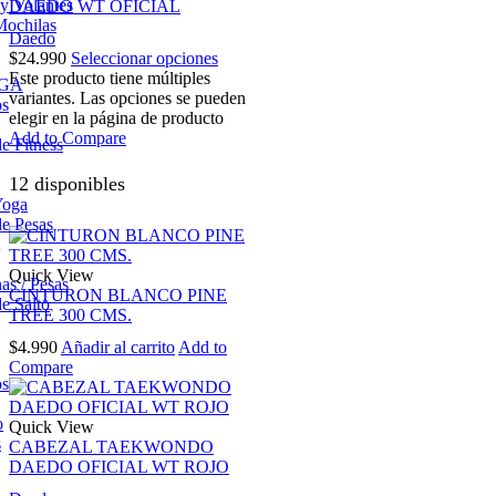
 y Volantes
DAEDO WT OFICIAL
Mochilas
Daedo
$
24.990
Seleccionar opciones
Este producto tiene múltiples
OGA
variantes. Las opciones se pueden
os
elegir en la página de producto
Add to Compare
e Fitness
12 disponibles
Yoga
e Pesas
Quick View
s / Pesas
CINTURON BLANCO PINE
e Salto
TREE 300 CMS.
$
4.990
Añadir al carrito
Add to
Compare
os
o
Quick View
s
CABEZAL TAEKWONDO
DAEDO OFICIAL WT ROJO