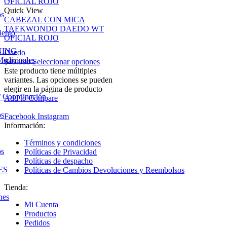
Quick View
os
CABEZAL CON MICA
TAEKWONDO DAEDO WT
iento
OFICIAL ROJO
NING
Daedo
Medicinales
$
49.990
Seleccionar opciones
Este producto tiene múltiples
variantes. Las opciones se pueden
elegir en la página de producto
/ Coordinación
Add to Compare
os
Facebook
Instagram
Información:
Términos y condiciones
os
Políticas de Privacidad
Políticas de despacho
ES
Políticas de Cambios Devoluciones y Reembolsos
Tienda:
nes
Mi Cuenta
Productos
Pedidos