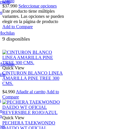
Daedo
ergrip
$
37.990
Seleccionar opciones
Este producto tiene múltiples
os
variantes. Las opciones se pueden
elegir en la página de producto
Add to Compare
Mochilas
9 disponibles
Mochilas
Quick View
CINTURON BLANCO LINEA
ión
AMARILLA PINE TREE 300
CMS.
$
4.990
Añadir al carrito
Add to
Compare
s
os
es
Quick View
PECHERA TAEKWONDO
nes
DAEDO WT OFICIAL