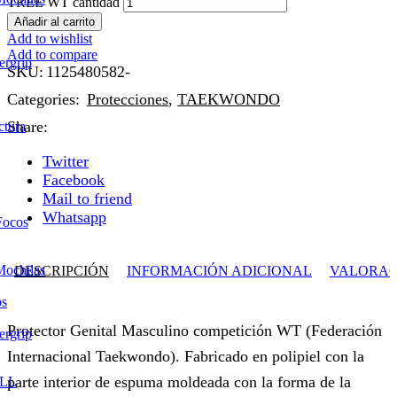
TREE WT cantidad
Añadir al carrito
Add to wishlist
Add to compare
ergrip
SKU:
1125480582-
Categories:
Protecciones
,
TAEKWONDO
Share:
ctura
Twitter
Facebook
Mail to friend
Whatsapp
Focos
Mochilas
DESCRIPCIÓN
INFORMACIÓN ADICIONAL
VALORACI
os
Protector Genital Masculino competición WT (Federación
ergrip
Internacional Taekwondo). Fabricado en polipiel con la
parte interior de espuma moldeada con la forma de la
LL