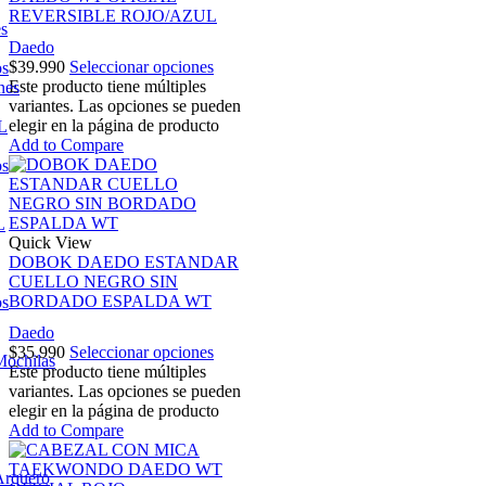
REVERSIBLE ROJO/AZUL
es
Daedo
$
39.990
Seleccionar opciones
os
Este producto tiene múltiples
nes
variantes. Las opciones se pueden
elegir en la página de producto
L
Add to Compare
os
L
Quick View
DOBOK DAEDO ESTANDAR
CUELLO NEGRO SIN
BORDADO ESPALDA WT
os
Daedo
$
35.990
Seleccionar opciones
Mochilas
Este producto tiene múltiples
variantes. Las opciones se pueden
elegir en la página de producto
Add to Compare
Arquero