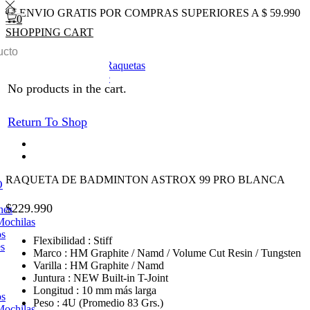
ENVIO GRATIS POR COMPRAS SUPERIORES A $ 59.990
0
SHOPPING CART
0
Total
$
0
0
Inicio
BADMINTON
Raquetas
Return to previous page
No products in the cart.
Return To Shop
RAQUETA DE BADMINTON ASTROX 99 PRO BLANCA
O
$
229.990
nes
Mochilas
os
Flexibilidad : Stiff
es
Marco : HM Graphite / Namd / Volume Cut Resin / Tungsten
Varilla : HM Graphite / Namd
Juntura : NEW Built-in T-Joint
Longitud : 10 mm más larga
os
Peso : 4U (Promedio 83 Grs.)
Mochilas