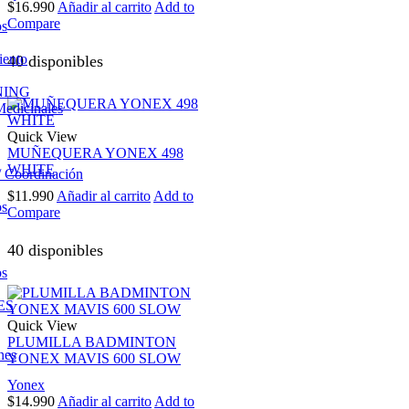
$
16.990
Añadir al carrito
Add to
Compare
os
iento
40 disponibles
NING
Medicinales
Quick View
MUÑEQUERA YONEX 498
WHITE
/ Coordinación
$
11.990
Añadir al carrito
Add to
os
Compare
40 disponibles
os
ES
Quick View
PLUMILLA BADMINTON
nes
YONEX MAVIS 600 SLOW
Yonex
$
14.990
Añadir al carrito
Add to