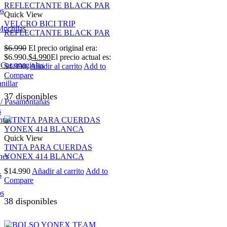
os
Quick View
VELCRO BICI TRIP
Mochilas
REFLECTANTE BLACK PAR
$
6.990
El precio original era:
$6.990.
$
4.990
El precio actual es:
/ Caramagiolas
$4.990.
Añadir al carrito
Add to
Compare
nillar
37 disponibles
 / Pasamontañas
s
ntas
Quick View
TINTA PARA CUERDAS
YONEX 414 BLANCA
nes
$
14.990
Añadir al carrito
Add to
s
Compare
os
38 disponibles