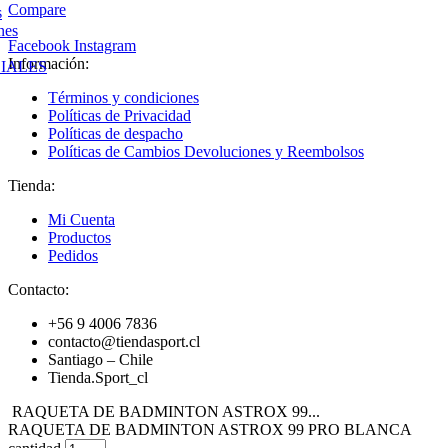
Compare
s
nes
Facebook
Instagram
Información:
IALES
Términos y condiciones
Políticas de Privacidad
Políticas de despacho
Políticas de Cambios Devoluciones y Reembolsos
Tienda:
Mi Cuenta
Productos
Pedidos
Contacto:
+56 9 4006 7836
contacto@tiendasport.cl
Santiago – Chile
Tienda.Sport_cl
RAQUETA DE BADMINTON ASTROX 99...
RAQUETA DE BADMINTON ASTROX 99 PRO BLANCA