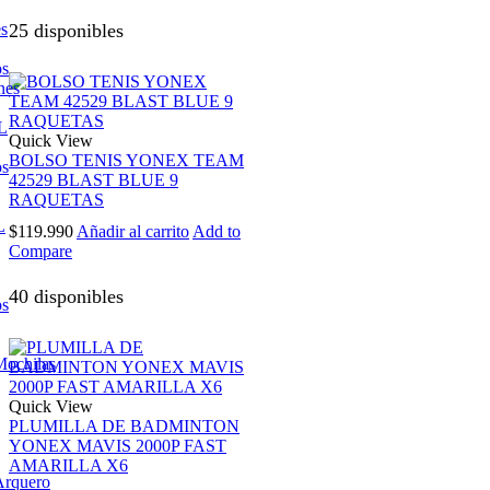
es
25 disponibles
os
nes
L
Quick View
BOLSO TENIS YONEX TEAM
os
42529 BLAST BLUE 9
RAQUETAS
L
$
119.990
Añadir al carrito
Add to
Compare
40 disponibles
os
Mochilas
Quick View
PLUMILLA DE BADMINTON
YONEX MAVIS 2000P FAST
AMARILLA X6
Arquero