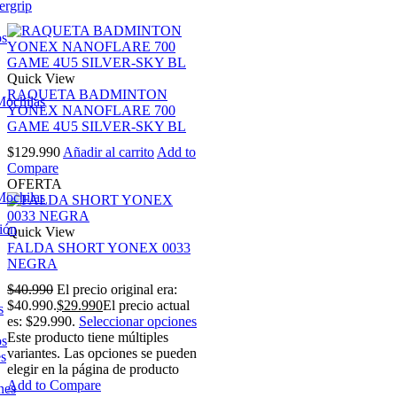
ergrip
os
Quick View
RAQUETA BADMINTON
Mochilas
YONEX NANOFLARE 700
GAME 4U5 SILVER-SKY BL
$
129.990
Añadir al carrito
Add to
Compare
OFERTA
Mochilas
ión
Quick View
FALDA SHORT YONEX 0033
NEGRA
$
40.990
El precio original era:
$40.990.
$
29.990
El precio actual
s
es: $29.990.
Seleccionar opciones
Este producto tiene múltiples
os
variantes. Las opciones se pueden
es
elegir en la página de producto
Add to Compare
nes