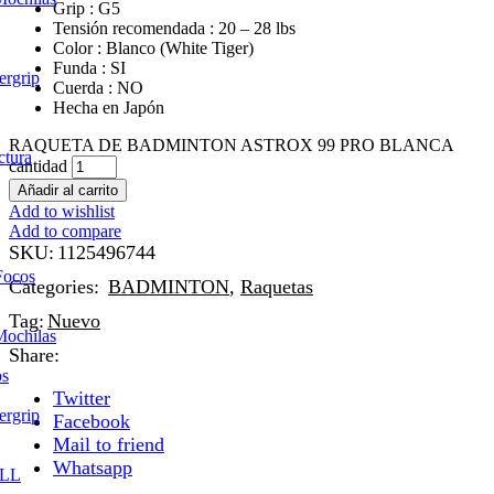
Grip : G5
Tensión recomendada : 20 – 28 lbs
Color : Blanco (White Tiger)
Funda : SI
ergrip
Cuerda : NO
Hecha en Japón
RAQUETA DE BADMINTON ASTROX 99 PRO BLANCA
ctura
cantidad
Añadir al carrito
Add to wishlist
Add to compare
SKU:
1125496744
Focos
Categories:
BADMINTON
,
Raquetas
Tag:
Nuevo
Mochilas
Share:
os
Twitter
ergrip
Facebook
Mail to friend
Whatsapp
LL