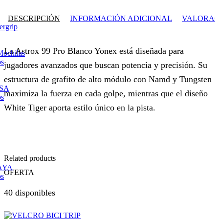
DESCRIPCIÓN
INFORMACIÓN ADICIONAL
VALORACI
ergrip
La Astrox 99 Pro Blanco Yonex está diseñada para
Mochilas
os
jugadores avanzados que buscan potencia y precisión. Su
estructura de grafito de alto módulo con Namd y Tungsten
ESA
maximiza la fuerza en cada golpe, mientras que el diseño
os
White Tiger aporta estilo único en la pista.
Related products
AYA
OFERTA
os
40 disponibles