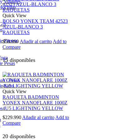
 y Volantes
Mochilas
Quick View
BOLSO YONEX TEAM 42523
OGA
AZUL-BLANCO 3
os
RAQUETAS
e Fitness
$
59.990
Añadir al carrito
Add to
Compare
Yoga
15 disponibles
e Pesas
s / Pesas
e Salto
Quick View
RAQUETA BADMINTON
YONEX NANOFLARE 1000Z
os
4U5 LIGHTNING YELLOW
$
229.990
Añadir al carrito
Add to
o
Compare
s
20 disponibles