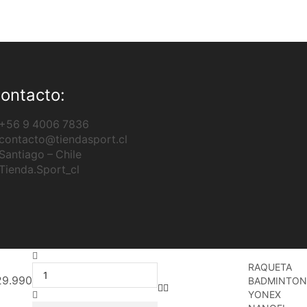
ontacto:
+56 9 4006 7836
contacto@tiendasport.cl
Santiago – Chile
Tienda.Sport_cl
RAQUETA
29.990
BADMINTON
YONEX