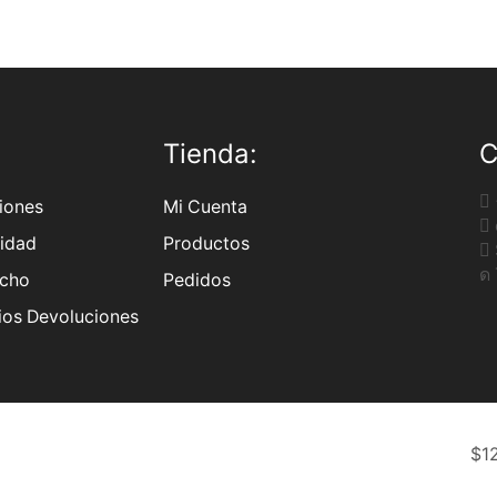
:
Tienda:
C
iones
Mi Cuenta
cidad
Productos
acho
Pedidos
ios Devoluciones
$
1