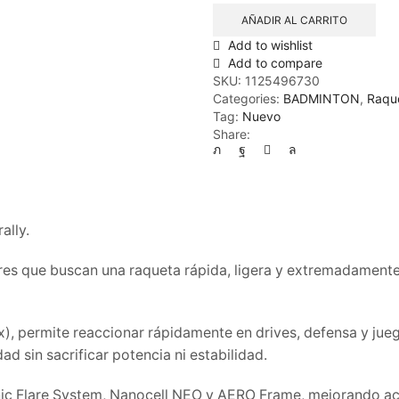
AÑADIR AL CARRITO
Add to wishlist
Add to compare
SKU:
1125496730
Categories:
BADMINTON
,
Raqu
Tag:
Nuevo
Share:
ally.
es que buscan una raqueta rápida, ligera y extremadamente
ex), permite reaccionar rápidamente en drives, defensa y jueg
ad sin sacrificar potencia ni estabilidad.
c Flare System, Nanocell NEO y AERO Frame, mejorando acel