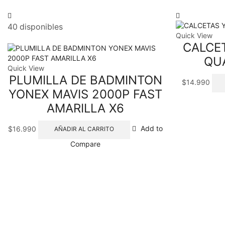
40 disponibles
Quick View
CALCE
QU
Quick View
PLUMILLA DE BADMINTON
$
14.990
YONEX MAVIS 2000P FAST
AMARILLA X6
$
16.990
Add to
AÑADIR AL CARRITO
Compare