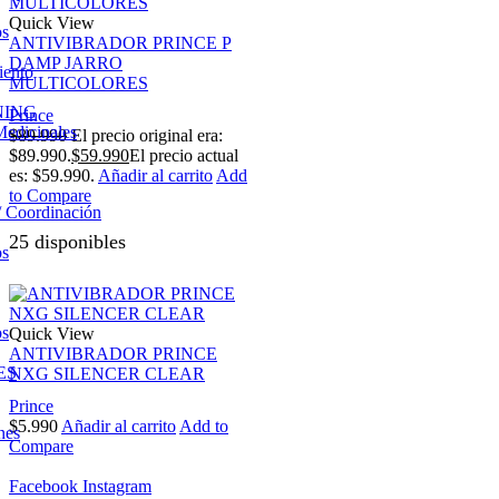
Quick View
os
ANTIVIBRADOR PRINCE P
DAMP JARRO
iento
MULTICOLORES
NING
Prince
Medicinales
$
89.990
El precio original era:
$89.990.
$
59.990
El precio actual
es: $59.990.
Añadir al carrito
Add
to Compare
/ Coordinación
25 disponibles
os
os
Quick View
ANTIVIBRADOR PRINCE
ES
NXG SILENCER CLEAR
Prince
$
5.990
Añadir al carrito
Add to
nes
Compare
Facebook
Instagram