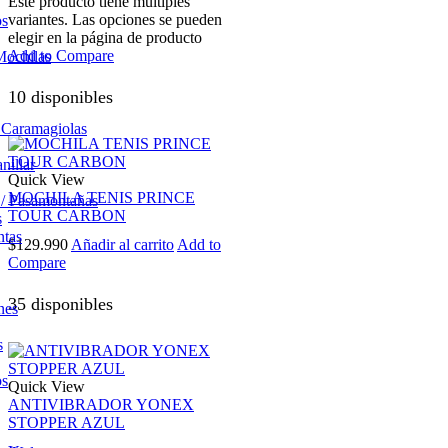
Este producto tiene múltiples
variantes. Las opciones se pueden
os
elegir en la página de producto
Add to Compare
Mochilas
10 disponibles
/ Caramagiolas
nillar
Quick View
MOCHILA TENIS PRINCE
 / Pasamontañas
TOUR CARBON
s
ntas
$
129.990
Añadir al carrito
Add to
Compare
35 disponibles
nes
s
os
Quick View
ANTIVIBRADOR YONEX
STOPPER AZUL