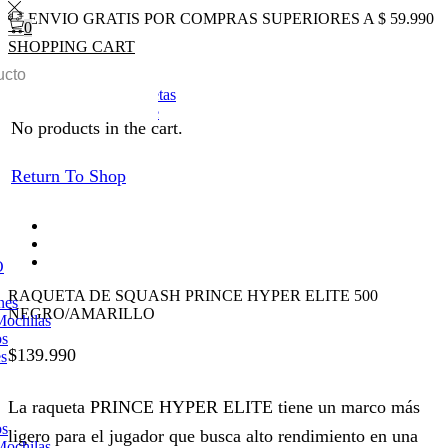
ENVIO GRATIS POR COMPRAS SUPERIORES A $ 59.990
0
SHOPPING CART
0
Total
$
0
0
Inicio
SQUASH
Raquetas
Return to previous page
No products in the cart.
Return To Shop
O
RAQUETA DE SQUASH PRINCE HYPER ELITE 500
nes
NEGRO/AMARILLO
Mochilas
os
$
139.990
es
La raqueta PRINCE HYPER ELITE tiene un marco más
os
ligero para el jugador que busca alto rendimiento en una
Mochilas