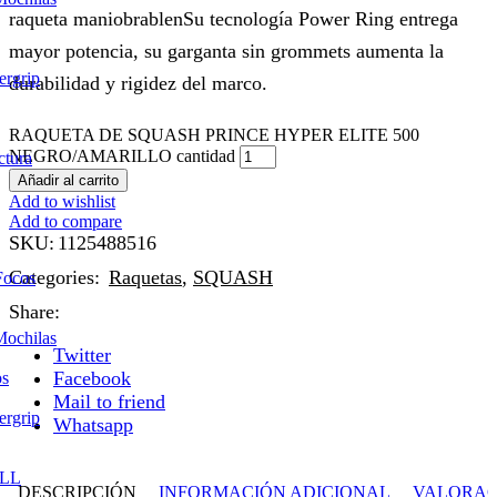
raqueta maniobrablenSu tecnología Power Ring entrega
mayor potencia, su garganta sin grommets aumenta la
ergrip
durabilidad y rigidez del marco.
RAQUETA DE SQUASH PRINCE HYPER ELITE 500
NEGRO/AMARILLO cantidad
ctura
Añadir al carrito
Add to wishlist
Add to compare
SKU:
1125488516
Categories:
Raquetas
,
SQUASH
Focos
Share:
Mochilas
Twitter
Facebook
os
Mail to friend
ergrip
Whatsapp
LL
DESCRIPCIÓN
INFORMACIÓN ADICIONAL
VALORACI