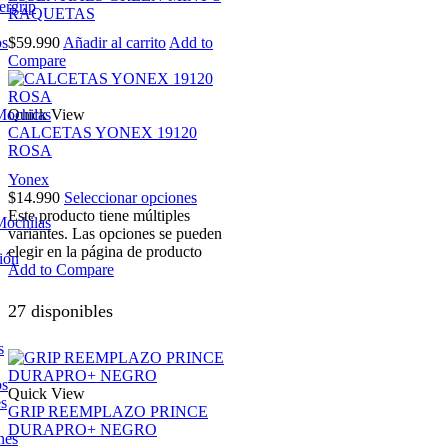
ergrip
RAQUETAS
$
59.990
Añadir al carrito
Add to
os
Compare
Quick View
Mochilas
CALCETAS YONEX 19120
ROSA
Yonex
$
14.990
Seleccionar opciones
Este producto tiene múltiples
Mochilas
variantes. Las opciones se pueden
elegir en la página de producto
ión
Add to Compare
27 disponibles
s
os
Quick View
es
GRIP REEMPLAZO PRINCE
DURAPRO+ NEGRO
nes