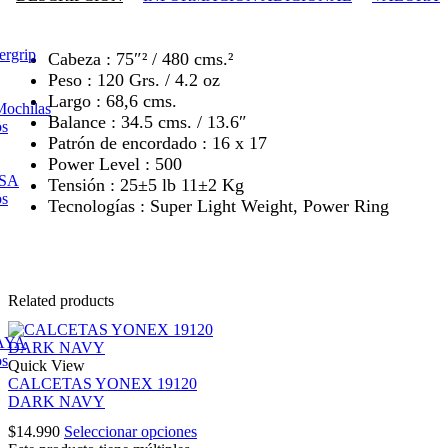
ergrip
Cabeza : 75″² / 480 cms.²
Peso : 120 Grs. / 4.2 oz
Largo : 68,6 cms.
Mochilas
Balance : 34.5 cms. / 13.6″
os
Patrón de encordado : 16 x 17
Power Level : 500
ESA
Tensión : 25±5 lb 11±2 Kg
os
Tecnologías : Super Light Weight, Power Ring
Related products
AYA
os
Quick View
CALCETAS YONEX 19120
DARK NAVY
$
14.990
Seleccionar opciones