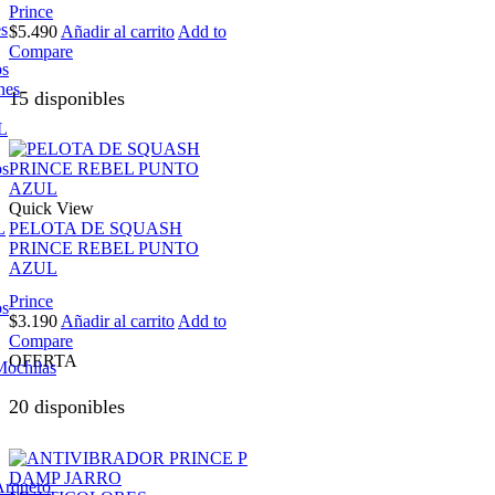
Prince
es
$
5.490
Añadir al carrito
Add to
Compare
os
nes
15 disponibles
L
os
Quick View
L
PELOTA DE SQUASH
PRINCE REBEL PUNTO
AZUL
Prince
os
$
3.190
Añadir al carrito
Add to
Compare
OFERTA
Mochilas
20 disponibles
Arquero