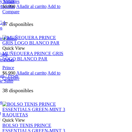
Yonex
 y Volantes
$
6.990
Añadir al carrito
Add to
Mochilas
Compare
OGA
37 disponibles
os
e Fitness
Quick View
MUÑEQUERA PRINCE GRIS
Yoga
LOGO BLANCO PAR
e Pesas
Prince
$
6.990
Añadir al carrito
Add to
s / Pesas
Compare
e Salto
38 disponibles
os
o
s
Quick View
BOLSO TENIS PRINCE
ESSENTIALS GREEN-MINT 3