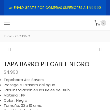
ENVIO GRATIS POR COMPRAS SUPERIORES A $ 59.990
0
Inicio
CICLISMO
TAPA BARRO PLEGABLE NEGRO
$
4.990
Tapabarro Ass Savers
Protege tu trasero del agua
Fácil instalación en los rieles del sillín
Material : PP
Color : Negro
Tamaño: 33 x 10 cms.