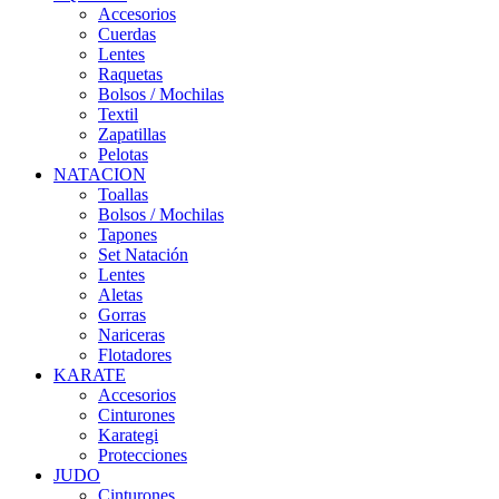
Accesorios
Cuerdas
Lentes
Raquetas
Bolsos / Mochilas
Textil
Zapatillas
Pelotas
NATACION
Toallas
Bolsos / Mochilas
Tapones
Set Natación
Lentes
Aletas
Gorras
Nariceras
Flotadores
KARATE
Accesorios
Cinturones
Karategi
Protecciones
JUDO
Cinturones