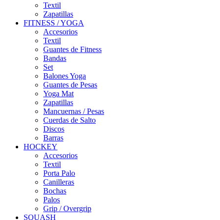
Textil
Zapatillas
FITNESS / YOGA
Accesorios
Textil
Guantes de Fitness
Bandas
Set
Balones Yoga
Guantes de Pesas
Yoga Mat
Zapatillas
Mancuernas / Pesas
Cuerdas de Salto
Discos
Barras
HOCKEY
Accesorios
Textil
Porta Palo
Canilleras
Bochas
Palos
Grip / Overgrip
SQUASH