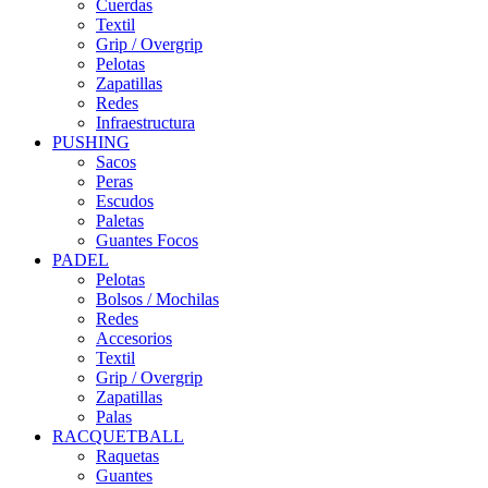
Cuerdas
Textil
Grip / Overgrip
Pelotas
Zapatillas
Redes
Infraestructura
PUSHING
Sacos
Peras
Escudos
Paletas
Guantes Focos
PADEL
Pelotas
Bolsos / Mochilas
Redes
Accesorios
Textil
Grip / Overgrip
Zapatillas
Palas
RACQUETBALL
Raquetas
Guantes