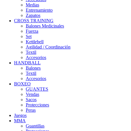
Medias
Entrenamiento
Zapatos
CROSS TRAINING
Balones Medicinales
Fuerza
Set
Kettlebell
Agilidad / Coordinación
Textil
Accesorios
HANDBALL
Balones
Textil
Accesorios
BOXEO
GUANTES
Vendas
Sacos
Protecciones
Peras
Juegos
MMA
Guantillas