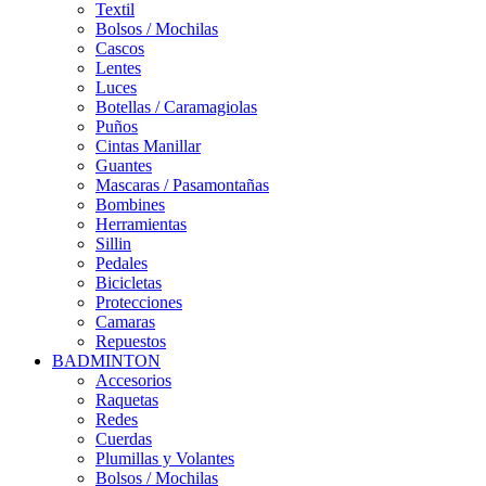
Textil
Bolsos / Mochilas
Cascos
Lentes
Luces
Botellas / Caramagiolas
Puños
Cintas Manillar
Guantes
Mascaras / Pasamontañas
Bombines
Herramientas
Sillin
Pedales
Bicicletas
Protecciones
Camaras
Repuestos
BADMINTON
Accesorios
Raquetas
Redes
Cuerdas
Plumillas y Volantes
Bolsos / Mochilas