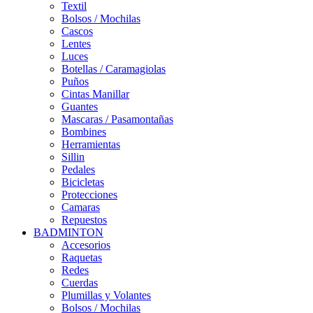
Textil
Bolsos / Mochilas
Cascos
Lentes
Luces
Botellas / Caramagiolas
Puños
Cintas Manillar
Guantes
Mascaras / Pasamontañas
Bombines
Herramientas
Sillin
Pedales
Bicicletas
Protecciones
Camaras
Repuestos
BADMINTON
Accesorios
Raquetas
Redes
Cuerdas
Plumillas y Volantes
Bolsos / Mochilas