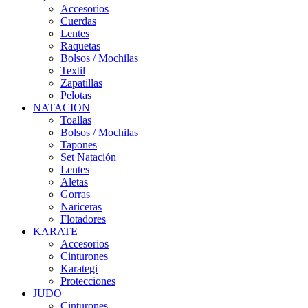
Accesorios
Cuerdas
Lentes
Raquetas
Bolsos / Mochilas
Textil
Zapatillas
Pelotas
NATACION
Toallas
Bolsos / Mochilas
Tapones
Set Natación
Lentes
Aletas
Gorras
Nariceras
Flotadores
KARATE
Accesorios
Cinturones
Karategi
Protecciones
JUDO
Cinturones