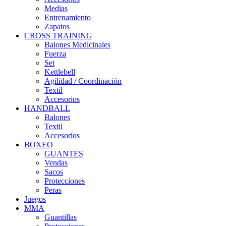
Medias
Entrenamiento
Zapatos
CROSS TRAINING
Balones Medicinales
Fuerza
Set
Kettlebell
Agilidad / Coordinación
Textil
Accesorios
HANDBALL
Balones
Textil
Accesorios
BOXEO
GUANTES
Vendas
Sacos
Protecciones
Peras
Juegos
MMA
Guantillas