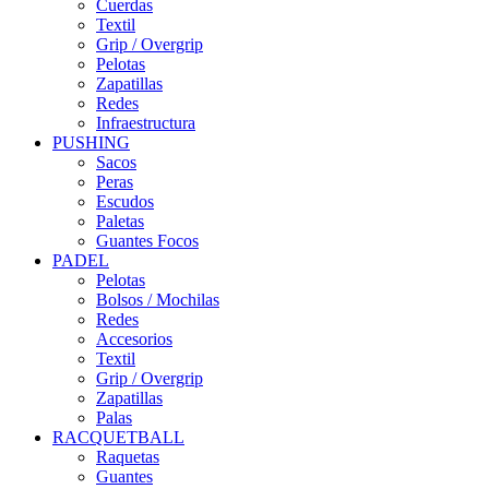
Cuerdas
Textil
Grip / Overgrip
Pelotas
Zapatillas
Redes
Infraestructura
PUSHING
Sacos
Peras
Escudos
Paletas
Guantes Focos
PADEL
Pelotas
Bolsos / Mochilas
Redes
Accesorios
Textil
Grip / Overgrip
Zapatillas
Palas
RACQUETBALL
Raquetas
Guantes