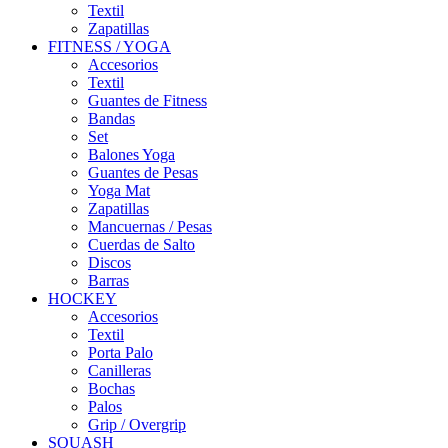
Textil
Zapatillas
FITNESS / YOGA
Accesorios
Textil
Guantes de Fitness
Bandas
Set
Balones Yoga
Guantes de Pesas
Yoga Mat
Zapatillas
Mancuernas / Pesas
Cuerdas de Salto
Discos
Barras
HOCKEY
Accesorios
Textil
Porta Palo
Canilleras
Bochas
Palos
Grip / Overgrip
SQUASH