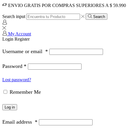
ENVIO GRATIS POR COMPRAS SUPERIORES A $ 59.990
Search input
Search
My Account
Login
Register
Username or email
*
Password
*
Lost password?
Remember Me
Log in
Email address
*