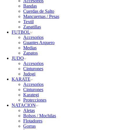
Accesorios
Bandas
Cuerdas de Salto
Mancuernas / Pesas
Textil
Zapatillas
FUTBOL
Accesorios
Guantes Arquero
Medias
Zapatos
JUDO
Accesorios
Cinturones
Judogi
KARATE
Accesorios
Cinturones
Karategi
Protecciones
NATACION
Aletas
Bolsos / Mochilas
Flotadores
Gorras