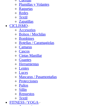
Cuerdas
Plumillas y Volantes
Raquetas
Redes
Textil
Zapatillas
CICLISMO
Accesorios
Bolsos / Mochilas
Bombines
Botellas / Caramagiolas
Camaras
Cascos
Cintas Manillar
Guantes
Herramientas
Lentes
Luces
Mascaras / Pasamontañas
Protecciones
Puños
Sillin
Repuestos
Textil
FITNESS / YOGA