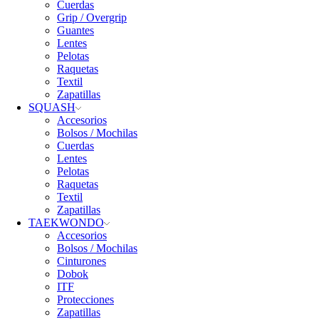
Cuerdas
Grip / Overgrip
Guantes
Lentes
Pelotas
Raquetas
Textil
Zapatillas
SQUASH
Accesorios
Bolsos / Mochilas
Cuerdas
Lentes
Pelotas
Raquetas
Textil
Zapatillas
TAEKWONDO
Accesorios
Bolsos / Mochilas
Cinturones
Dobok
ITF
Protecciones
Zapatillas