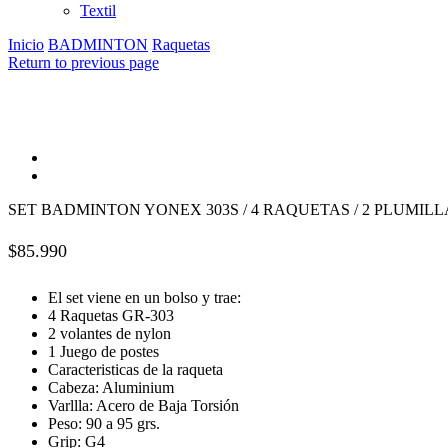
Textil
Inicio
BADMINTON
Raquetas
Return to previous page
SET BADMINTON YONEX 303S / 4 RAQUETAS / 2 PLUMILLA
$
85.990
El set viene en un bolso y trae:
4 Raquetas GR-303
2 volantes de nylon
1 Juego de postes
Caracteristicas de la raqueta
Cabeza: Aluminium
Varllla: Acero de Baja Torsión
Peso: 90 a 95 grs.
Grip: G4